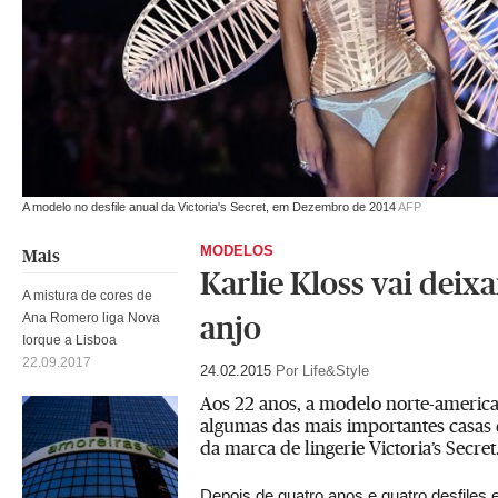
A modelo no desfile anual da Victoria's Secret, em Dezembro de 2014
AFP
MODELOS
Mais
Karlie Kloss vai deix
A mistura de cores de
Ana Romero liga Nova
anjo
Iorque a Lisboa
22.09.2017
24.02.2015
Por Life&Style
Aos 22 anos, a modelo norte-america
algumas das mais importantes casas
da marca de lingerie Victoria’s Secret
Depois de quatro anos e quatro desfiles