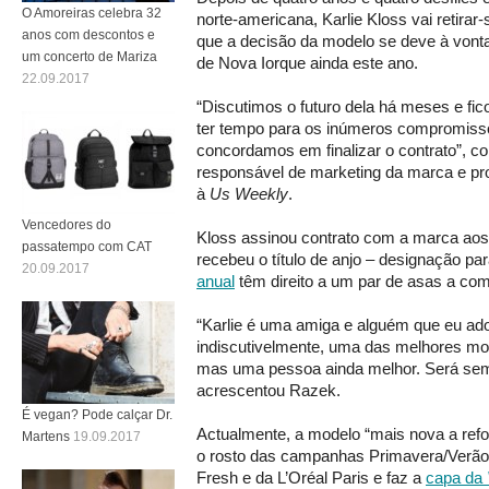
O Amoreiras celebra 32
norte-americana, Karlie Kloss vai retirar-
anos com descontos e
que a decisão da modelo se deve à vonta
um concerto de Mariza
de Nova Iorque ainda este ano.
22.09.2017
“Discutimos o futuro dela há meses e fico
ter tempo para os inúmeros compromiss
concordamos em finalizar o contrato”, c
responsável de marketing da marca e pro
à
Us Weekly
.
Vencedores do
Kloss assinou contrato com a marca aos
passatempo com CAT
recebeu o título de anjo – designação p
20.09.2017
anual
têm direito a um par de asas a co
“Karlie é uma amiga e alguém que eu ado
indiscutivelmente, uma das melhores mo
mas uma pessoa ainda melhor. Será sem
acrescentou Razek.
É vegan? Pode calçar Dr.
Actualmente, a modelo “mais nova a refo
Martens
19.09.2017
o rosto das campanhas Primavera/Verão
Fresh e da L’Oréal Paris e faz a
capa da