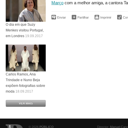
Março
com a melhor amiga, a cantora Tay
Enviar
Partilhar
Imprimir
Corr
O dia em que Suzy
Menkes visitou Portugal,
em Londres
19.09.2017
Carlos Ramos, Ana
Trindade e Nuno Beja
expõem fotografias sobre
moda
18.09.2017
VER MAIS
© 2026
PÚBLICO
Director:
Manuel Carv