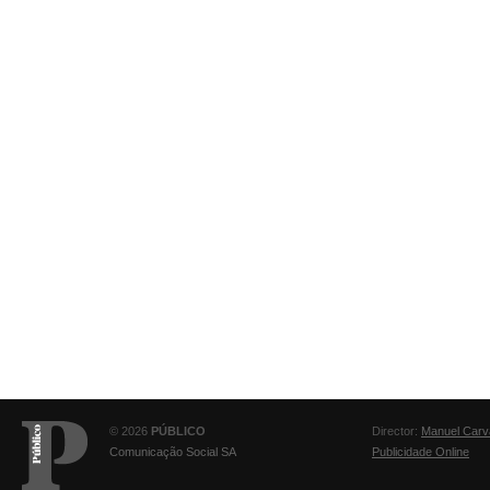
© 2026
PÚBLICO
Director:
Manuel Carv
Comunicação Social SA
Publicidade Online