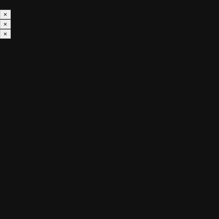
×
×
×