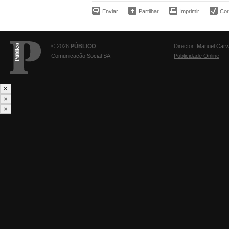
Enviar
Partilhar
Imprimir
Corr
© 2026
PÚBLICO
Director:
Manuel Carv
Comunicação Social SA
Publicidade Online
×
×
×