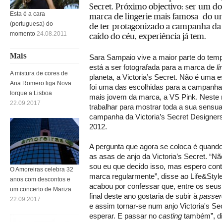
Secret. Próximo objectivo: ser um do
Esta é a cara
marca de lingerie mais famosa do u
(portuguesa) do
de ter protagonizado a campanha da
momento
24.08.2011
caído do céu, experiência já tem.
Mais
Sara Sampaio vive a maior parte do tem
está a ser fotografada para a marca de
l
A mistura de cores de
planeta, a Victoria’s Secret. Não é uma 
Ana Romero liga Nova
foi uma das escolhidas para a campanha
Iorque a Lisboa
mais jovem da marca, a VS Pink. Neste
22.09.2017
trabalhar para mostrar toda a sua sensu
campanha da Victoria’s Secret Designers
2012.
A pergunta que agora se coloca é quand
as asas de anjo da Victoria’s Secret. “N
sou eu que decido isso, mas espero cont
O Amoreiras celebra 32
marca regularmente”, disse ao Life&Styl
anos com descontos e
acabou por confessar que, entre os seus 
um concerto de Mariza
final deste ano gostaria de subir à
passer
22.09.2017
e assim tornar-se num anjo Victoria's Sec
esperar. E passar no
casting
também”, di