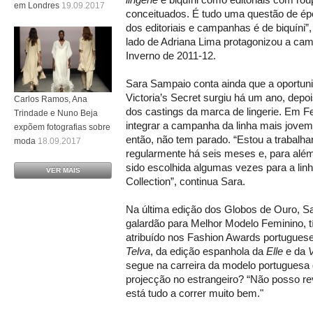
em Londres
19.09.2017
conceituados. É tudo uma questão de épo
dos editoriais e campanhas é de biquíni”
lado de Adriana Lima protagonizou a ca
Inverno de 2011-12.
Sara Sampaio conta ainda que a oportuni
Victoria’s Secret surgiu há um ano, depoi
Carlos Ramos, Ana
dos castings da marca de lingerie. Em Fe
Trindade e Nuno Beja
integrar a campanha da linha mais jovem
expõem fotografias sobre
então, não tem parado. “Estou a trabalha
moda
18.09.2017
regularmente há seis meses e, para alé
sido escolhida algumas vezes para a linh
VER MAIS
Collection”, continua Sara.
Na última edição dos Globos de Ouro, 
galardão para Melhor Modelo Feminino, tít
atribuído nos Fashion Awards portugueses
Telva
, da edição espanhola da
Elle
e da
V
segue na carreira da modelo portuguesa
projecção no estrangeiro? “Não posso re
está tudo a correr muito bem."