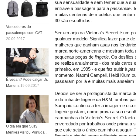
sua sensualidade e sem temer que a sua 
entrave à passagem para a
passerelle
. 
muitas centenas de modelos que tentam 
30 são escolhidas.
Vencedores do
Ser um anjo da Victoria’s Secret é um pon
passatempo com CAT
qualquer modelo. Significa fazer parte de
20.09.2017
mulheres que ganham asas nos lendários
marca norte-americana e mostram toda a
pequenas peças de
lingerie
. Os desfiles
se realiza anualmente - dos mais caros 
primeiro, em 1995 - e que faz subir à
pas
momento. Naomi Campell, Heidi Klum ou
É vegan? Pode calçar Dr.
passaram por lá e muitas mais anseiam p
Martens
19.09.2017
Depois de ser a protagonista da marca 
e da linha de lingerie da H&M, ambas pa
Sampaio continua a ter a imagem e o co
lingerie gostam, como prova a sua escol
campanhas da Victoria’s Secret. O facto
enveredado por trabalhos onde prima a s
O dia em que Suzy
que este seja o único caminho a seguir. “
Menkes visitou Portugal,
lingerie
e biquíni como editoriais com ro