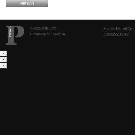
VER MAIS
© 2026
PÚBLICO
Director:
Manuel Carv
Comunicação Social SA
Publicidade Online
×
×
×