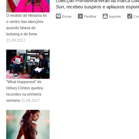
colecção Primavera/Verão da marca Dav
Sun
, recebeu suspiros e aplausos espon
O vestido de Melania foi
Enviar
Partilhar
Imprimir
Corr
o centro das atenções
quando falava de
bullying e de fome
21.09.2017
"What Happened" de
Hillary Clinton quebra
recordes na primeira
semana
21.09.2017