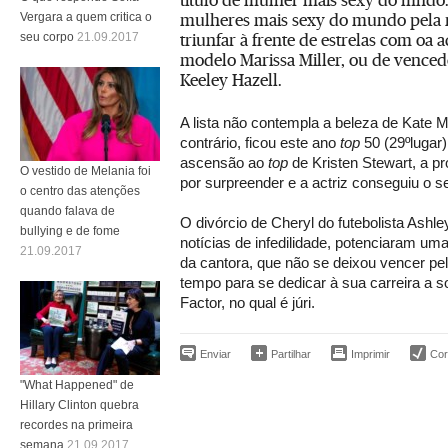
mulheres mais sexy do mundo pela 
Vergara a quem critica o
triunfar à frente de estrelas com oa 
seu corpo
21.09.2017
modelo Marissa Miller, ou de vence
Keeley Hazell.
A lista não contempla a beleza de Kate
contrário, ficou este ano
top
50 (29ºlugar)
ascensão ao
top
de Kristen Stewart, a p
O vestido de Melania foi
por surpreender e a actriz conseguiu o se
o centro das atenções
quando falava de
O divórcio de Cheryl do futebolista Ashle
bullying e de fome
notícias de infedilidade, potenciaram um
21.09.2017
da cantora, que não se deixou vencer pe
tempo para se dedicar à sua carreira a 
Factor, no qual é júri.
Enviar
Partilhar
Imprimir
Corr
"What Happened" de
Hillary Clinton quebra
recordes na primeira
semana
21.09.2017