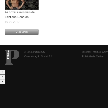
As boxers invisíveis de
Cristiano Ronaldo
19.09.2017
VER MAIS
© 2026
PÚBLICO
Director:
Manuel Carv
Comunicação Social SA
Publicidade Online
×
×
×