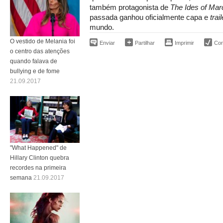
também protagonista de
The Ides of Mar
passada ganhou oficialmente capa e
trail
mundo.
O vestido de Melania foi
Enviar
Partilhar
Imprimir
Corr
o centro das atenções
quando falava de
bullying e de fome
21.09.2017
"What Happened" de
Hillary Clinton quebra
recordes na primeira
semana
21.09.2017