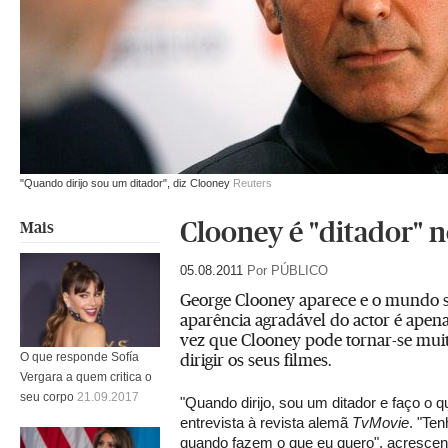
"Quando dirijo sou um ditador", diz Clooney
Reuters
Clooney é "ditador" n
Mais
05.08.2011
Por PÚBLICO
George Clooney aparece e o mundo su
aparência agradável do actor é apen
vez que Clooney pode tornar-se muit
dirigir os seus filmes.
O que responde Sofía
Vergara a quem critica o
seu corpo
21.09.2017
"Quando dirijo, sou um ditador e faço o 
entrevista à revista alemã
TvMovie
. "Ten
quando fazem o que eu quero", acrescen