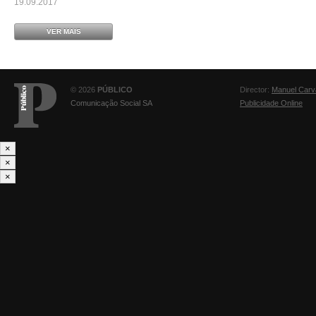
19.09.2017
VER MAIS
© 2026
PÚBLICO
Director:
Manuel Carv
Comunicação Social SA
Publicidade Online
×
×
×