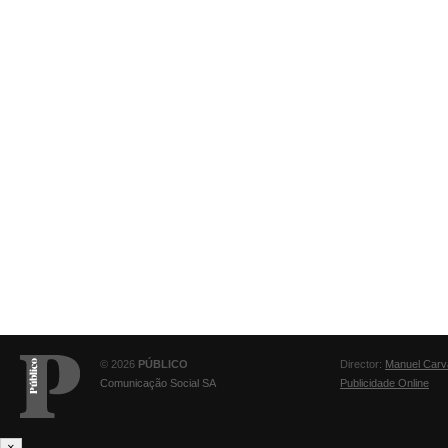
© 2026
PÚBLICO
Director:
Manuel Carv
Comunicação Social SA
Publicidade Online
×