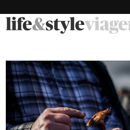
life
&
style
viage