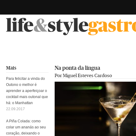
life
&
style
gast
Na ponta da língua
Mais
Por Miguel Esteves Cardoso
Para felicitar a vinda do
Outono o melhor é
aprender a aperfeiçoar o
cocktail mais outonal que
há: o Manhattan
22.09.2017
A Piña Colada: como
colar um ananás ao seu
coração, deixando o