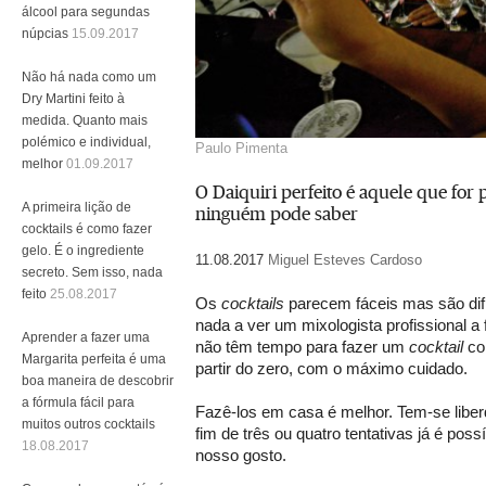
álcool para segundas
núpcias
15.09.2017
Não há nada como um
Dry Martini feito à
medida. Quanto mais
polémico e individual,
Paulo Pimenta
melhor
01.09.2017
O Daiquiri perfeito é aquele que for p
A primeira lição de
ninguém pode saber
cocktails é como fazer
gelo. É o ingrediente
11.08.2017
Miguel Esteves Cardoso
secreto. Sem isso, nada
feito
25.08.2017
Os
cocktails
parecem fáceis mas são dif
nada a ver um mixologista profissional a f
Aprender a fazer uma
não têm tempo para fazer um
cocktail
co
Margarita perfeita é uma
partir do zero, com o máximo cuidado.
boa maneira de descobrir
a fórmula fácil para
Fazê-los em casa é melhor. Tem-se liber
muitos outros cocktails
fim de três ou quatro tentativas já é poss
18.08.2017
nosso gosto.