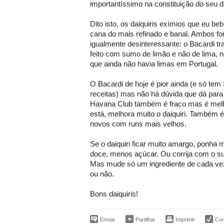
importantíssimo na constituição do seu da
Dito isto, os daiquiris exímios que eu be
cana do mais refinado e banal. Ambos f
igualmente desinteressante: o Bacardi tr
feito com sumo de limão e não de lima,
que ainda não havia limas em Portugal.
O Bacardi de hoje é pior ainda (e só tem 
receitas) mas não há dúvida que dá para 
Havana Club também é fraco mas é melh
está, melhora muito o daiquiri. Também é
novos com runs mais velhos.
Se o daiquiri ficar muito amargo, ponha m
doce, menos açúcar. Ou corrija com o s
Mas mude só um ingrediente de cada vez
ou não.
Bons daiquiris!
Enviar
Partilhar
Imprimir
Corr