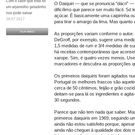
Com o calor que está só
O Daiquiri — que se pronuncia “dácri” 
um arjamolho geladinho
dificílimo que parece ser muito fácil. Só
nos pode salvar
açúcar. É basicamente uma caipirinha o
28.07.2017
para tirar o amargo da lima. Mas quanto
VER MAIS
As proporções variam conforme o autor.
DeGroff, por exemplo, sugere uma medid
1,5 medidas de rum e 3/4 medidas de su
há receitas contemporâneas que aconse
xarope. Sim, é quatro vezes menos. U
marcadores e descubra as proporções qu
Os primeiros daiquiris foram agitados nu
Portugal os melhores frascos são aquel
cerca de 50 cêntimos, feijão e grão cozi
deitam-se para lá os ingredientes e agit
30 segundos.
Parece que não tem nada que saber. Mas
primeiros daiquiris em 1969, seguindo um
ainda não estou satisfeito porque, apesar
ainda não cheguei à qualidade dos dois me