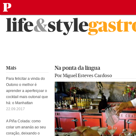
público
Saltar
life
&
style
gast
para
o
conteúdo
Na ponta da língua
Mais
Por Miguel Esteves Cardoso
Para felicitar a vinda do
Outono o melhor é
aprender a aperfeiçoar o
cocktail mais outonal que
há: o Manhattan
22.09.2017
A Piña Colada: como
colar um ananás ao seu
coração, deixando o