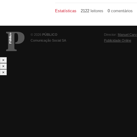
Estatísticas
2122
leitores
0
comentários
© 2026
PÚBLICO
Director:
Manuel Carv
Comunicação Social SA
Publicidade Online
×
×
×