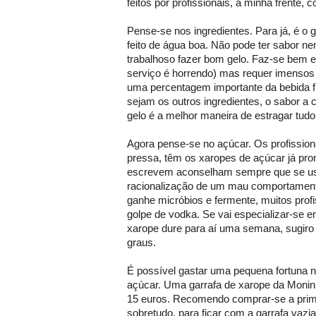
feitos por profissionais, à minha frente,
Pense-se nos ingredientes. Para já, é o 
feito de água boa. Não pode ter sabor n
trabalhoso fazer bom gelo. Faz-se bem 
serviço é horrendo) mas requer imensos
uma percentagem importante da bebida fi
sejam os outros ingredientes, o sabor a c
gelo é a melhor maneira de estragar tudo
Agora pense-se no açúcar. Os profission
pressa, têm os xaropes de açúcar já pron
escrevem aconselham sempre que se 
racionalização de um mau comportamento
ganhe micróbios e fermente, muitos pro
golpe de vodka. Se vai especializar-se em
xarope dure para aí uma semana, sugiro 
graus.
É possível gastar uma pequena fortuna 
açúcar. Uma garrafa de xarope da Monin 
15 euros. Recomendo comprar-se a primei
sobretudo, para ficar com a garrafa vazia