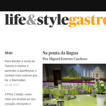
life
&
style
gast
Na ponta da língua
Mais
Por Miguel Esteves Cardoso
Para felicitar a vinda do
Outono o melhor é
aprender a aperfeiçoar o
cocktail mais outonal que
há: o Manhattan
22.09.2017
A Piña Colada: como
colar um ananás ao seu
coração, deixando o