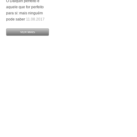
O Daiquiri perfeito é
aquele que for perfeito
para si: mais ninguém
pode saber
11.08.2017
VER MAIS