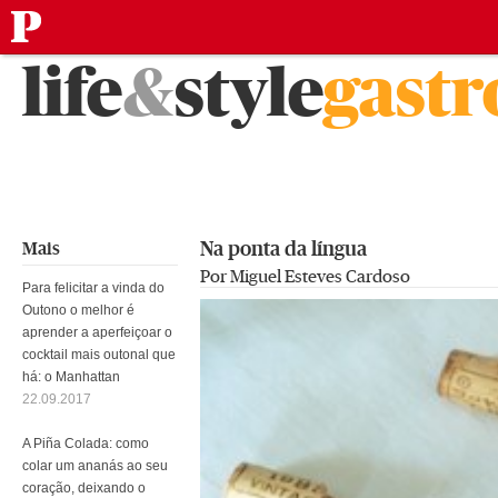
público
Saltar
life
&
style
gast
para
o
conteúdo
Na ponta da língua
Mais
Por Miguel Esteves Cardoso
Para felicitar a vinda do
Outono o melhor é
aprender a aperfeiçoar o
cocktail mais outonal que
há: o Manhattan
22.09.2017
A Piña Colada: como
colar um ananás ao seu
coração, deixando o