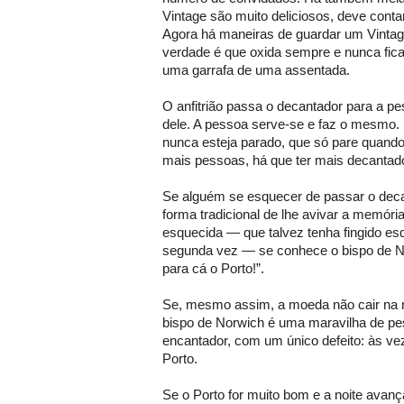
Vintage são muito deliciosos, deve cont
Agora há maneiras de guardar um Vinta
verdade é que oxida sempre e nunca fic
uma garrafa de uma assentada.
O anfitrião passa o decantador para a p
dele. A pessoa serve-se e faz o mesmo. 
nunca esteja parado, que só pare quando
mais pessoas, há que ter mais decantado
Se alguém se esquecer de passar o dec
forma tradicional de lhe avivar a memóri
esquecida — que talvez tenha fingido es
segunda vez — se conhece o bispo de N
para cá o Porto!”.
Se, mesmo assim, a moeda não cair na r
bispo de Norwich é uma maravilha de p
encantador, com um único defeito: às v
Porto.
Se o Porto for muito bom e a noite avanç