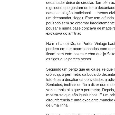
decantador deixe de circular. Também ac
e gulosos que gostam de ter o decanta
caso, a solução tradicional — menos civ
um decantador Hoggit. Este tem o fundo 
pousado sem se entornar imediatamente.
pousar é numa base côncava de madeira
exclusiva do anfitrião.
Na minha opinião, os Portos Vintage bast
perdem em ser acompanhados com comi
ficam bem com nozes e com queijo Stilton
os figos ou alperces secos.
Segundo um perito que eu cá sei (e que 
crónica), o perímetro da boca do decantad
Isto é para desafiar os convidados a adiv
Sentados, inclinar-se-ão a dizer que o d
vezes mais alto que o perímetro. Depoi
mostra-se que são iguaizinhos. É um pri
circunferência é uma excelente maneira 
de uma linha.