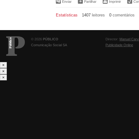
Enviar
Partilhar
Imprimir
Corr
Estatísticas
1407
leitores
0
comentários
© 2026
PÚBLICO
Director:
Manuel Carv
Comunicação Social SA
Publicidade Online
×
×
×