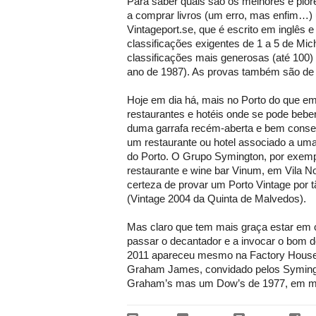
Para saber quais são os melhores e pior
a comprar livros (um erro, mas enfim…) u
Vintageport.se, que é escrito em inglês 
classificações exigentes de 1 a 5 de Mic
classificações mais generosas (até 100)
ano de 1987). As provas também são de 
Hoje em dia há, mais no Porto do que em
restaurantes e hotéis onde se pode bebe
duma garrafa recém-aberta e bem conser
um restaurante ou hotel associado a um
do Porto. O Grupo Symington, por exempl
restaurante e wine bar Vinum, em Vila No
certeza de provar um Porto Vintage por 
(Vintage 2004 da Quinta de Malvedos).
Mas claro que tem mais graça estar em
passar o decantador e a invocar o bom 
2011 apareceu mesmo na Factory House
Graham James, convidado pelos Syming
Graham’s mas um Dow’s de 1977, em 