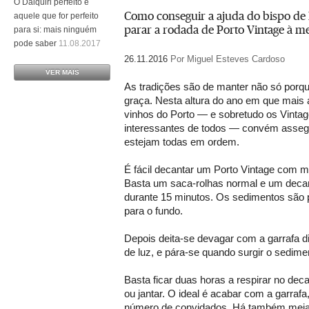
O Daiquiri perfeito é
Como conseguir a ajuda do bispo de
aquele que for perfeito
parar a rodada de Porto Vintage à m
para si: mais ninguém
pode saber
11.08.2017
26.11.2016
Por Miguel Esteves Cardoso
VER MAIS
As tradições são de manter não só por
graça. Nesta altura do ano em que mais 
vinhos do Porto — e sobretudo os Vintag
interessantes de todos — convém assegu
estejam todas em ordem.
É fácil decantar um Porto Vintage com 
Basta um saca-rolhas normal e um decan
durante 15 minutos. Os sedimentos são 
para o fundo.
Depois deita-se devagar com a garrafa di
de luz, e pára-se quando surgir o sedime
Basta ficar duas horas a respirar no dec
ou jantar. O ideal é acabar com a garrafa
número de convidados. Há também meia