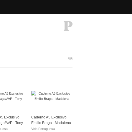
PUB
5 Exclusivo
Caderno A5 Exclusivo
aga/AVP - Tony
Emílio Braga - Madalena
guesa
Vida Portuguesa