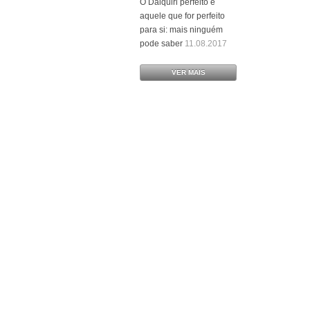
O Daiquiri perfeito é
aquele que for perfeito
para si: mais ninguém
pode saber
11.08.2017
VER MAIS