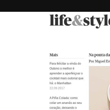
life
&
styl
Mais
Na ponta da
Por Miguel Es
Para felicitar a vinda do
Outono o melhor é
aprender a aperfeiçoar o
cocktail mais outonal que
há: o Manhattan
22.09.2017
A Piña Colada: como
colar um ananás ao seu
coração, deixando o