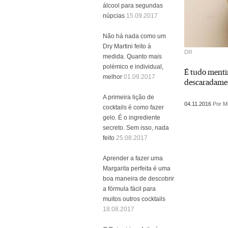
álcool para segundas
núpcias
15.09.2017
Não há nada como um
Dry Martini feito à
DR
medida. Quanto mais
polémico e individual,
É tudo mentira
melhor
01.09.2017
descaradamen
A primeira lição de
04.11.2016
Por M
cocktails é como fazer
gelo. É o ingrediente
secreto. Sem isso, nada
feito
25.08.2017
Aprender a fazer uma
Margarita perfeita é uma
boa maneira de descobrir
a fórmula fácil para
muitos outros cocktails
18.08.2017