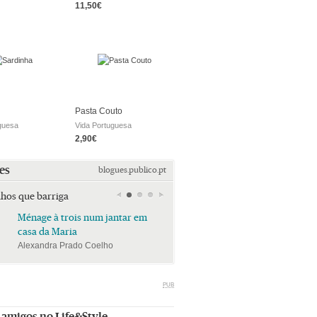
11,50€
Pasta Couto
guesa
Vida Portuguesa
2,90€
es
blogues.publico.pt
lhos que barriga
Ménage à trois num jantar em
Ménage à trois num jan
casa da Maria
casa da Maria
Alexandra Prado Coelho
Alexandra Prado Coelho
PUB
 amigos no Life&Style