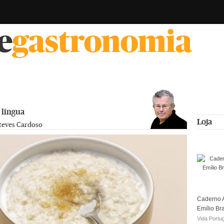
e
gastronomia
 língua
Loja
teves Cardoso
Caderno A
Emílio Br
Vida Portu