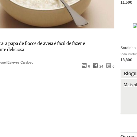
11,50€
: a papa de flocos de aveia é fácil de fazer e
Sardinha
te deliciosa
Vida Portu
18,80€
iguel Esteves Cardoso
6
24
0
Blogu
Mais o
Os seus