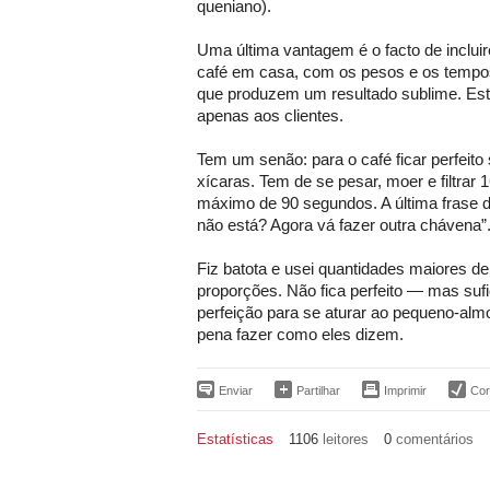
queniano).
Uma última vantagem é o facto de inclui
café em casa, com os pesos e os tempo
que produzem um resultado sublime. Est
apenas aos clientes.
Tem um senão: para o café ficar perfeit
xícaras. Tem de se pesar, moer e filtrar
máximo de 90 segundos. A última frase do
não está? Agora vá fazer outra chávena”
Fiz batota e usei quantidades maiores d
proporções. Não fica perfeito — mas suf
perfeição para se aturar ao pequeno-almo
pena fazer como eles dizem.
Enviar
Partilhar
Imprimir
Corr
Estatísticas
1106
leitores
0
comentários