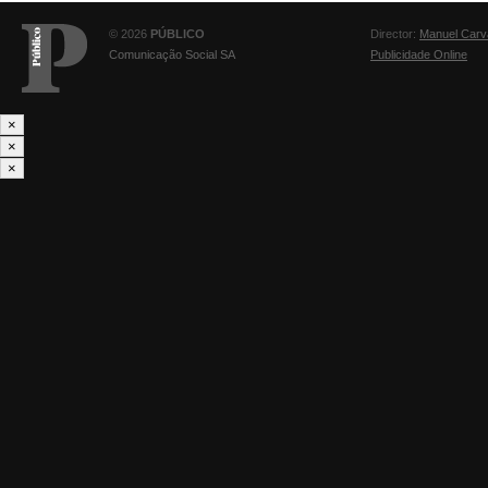
© 2026
PÚBLICO
Director:
Manuel Carv
Comunicação Social SA
Publicidade Online
×
×
×