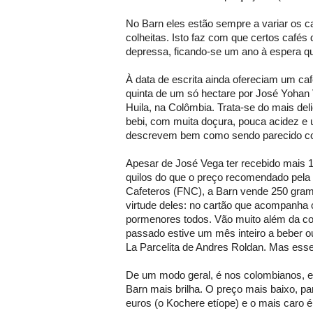
No Barn eles estão sempre a variar os c
colheitas. Isto faz com que certos café
depressa, ficando-se um ano à espera q
À data de escrita ainda ofereciam um ca
quinta de um só hectare por José Yohan 
Huila, na Colômbia. Trata-se do mais del
bebi, com muita doçura, pouca acidez e
descrevem bem como sendo parecido com 
Apesar de José Vega ter recebido mais 
quilos do que o preço recomendado pela
Cafeteros (FNC), a Barn vende 250 gram
virtude deles: no cartão que acompanha
pormenores todos. Vão muito além da co
passado estive um mês inteiro a beber o
La Parcelita de Andres Roldan. Mas esse
De um modo geral, é nos colombianos, e
Barn mais brilha. O preço mais baixo, para
euros (o Kochere etíope) e o mais caro 