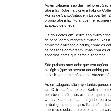
As embalagens são das melhores. São 
Stanislav Rotar na pioneira Fábrica Coff
Portas de Santo Antão, em Lisboa (tel.: 21
próprio Stanislav Rotar que me recomen
acabado de chegar.
Os dois cafés em Berlim são muito critic
de bebé, computadores e música. Ralf K
ambiente civilizado e adulto, como os ca
as pessoas conversam umas com as outr
soberbos cafés que estão a saborear.
São puristas mas acho que têm açúcar par
biológico (que só servem aquecido) para
inexplicavelmente não se satisfazem só 
As embalagens são importantes porque é fá
las. Outro café famoso de Berlim — o 5
bem bons cafés mas os sacos que usa par
Uma vez abertos ficam rasgados para
embalagens de um quilo. Para além diss
sublimes e cobram o preço justo (cerca d