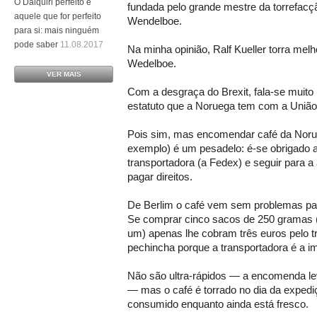
O Daiquiri perfeito é
fundada pelo grande mestre da torrefacçã
aquele que for perfeito
Wendelboe.
para si: mais ninguém
pode saber
11.08.2017
Na minha opinião, Ralf Kueller torra melh
Wedelboe.
VER MAIS
Com a desgraça do Brexit, fala-se muito 
estatuto que a Noruega tem com a União
Pois sim, mas encomendar café da Noru
exemplo) é um pesadelo: é-se obrigado a 
transportadora (a Fedex) e seguir para a
pagar direitos.
De Berlim o café vem sem problemas par
Se comprar cinco sacos de 250 gramas (
um) apenas lhe cobram três euros pelo t
pechincha porque a transportadora é a 
Não são ultra-rápidos — a encomenda lev
— mas o café é torrado no dia da expedi
consumido enquanto ainda está fresco.