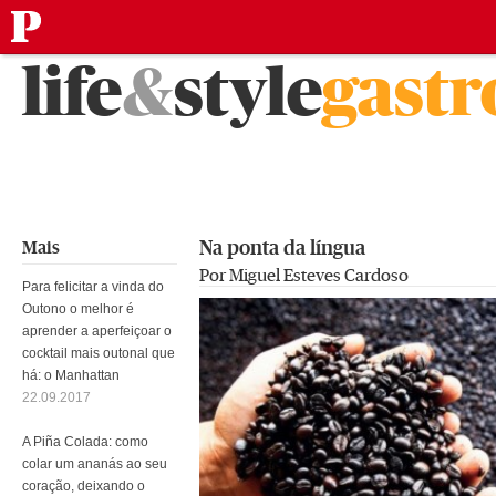
público
Saltar
life
&
style
gast
para
o
conteúdo
Na ponta da língua
Mais
Por Miguel Esteves Cardoso
Para felicitar a vinda do
Outono o melhor é
aprender a aperfeiçoar o
cocktail mais outonal que
há: o Manhattan
22.09.2017
A Piña Colada: como
colar um ananás ao seu
coração, deixando o