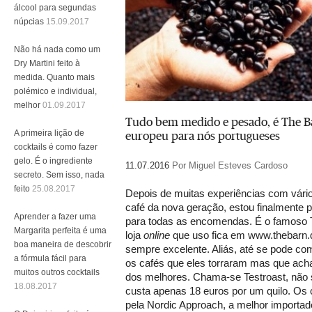
álcool para segundas
núpcias
15.09.2017
Não há nada como um
Dry Martini feito à
medida. Quanto mais
polémico e individual,
melhor
01.09.2017
Tudo bem medido e pesado, é The Ba
A primeira lição de
europeu para nós portugueses
cocktails é como fazer
gelo. É o ingrediente
11.07.2016
Por Miguel Esteves Cardoso
secreto. Sem isso, nada
feito
25.08.2017
Depois de muitas experiências com vári
café da nova geração, estou finalmente
Aprender a fazer uma
para todas as encomendas. É o famoso T
Margarita perfeita é uma
loja
online
que uso fica em www.thebarn.d
boa maneira de descobrir
sempre excelente. Aliás, até se pode comp
a fórmula fácil para
os cafés que eles torraram mas que ach
muitos outros cocktails
dos melhores. Chama-se Testroast, não 
18.08.2017
custa apenas 18 euros por um quilo. Os 
pela Nordic Approach, a melhor importad