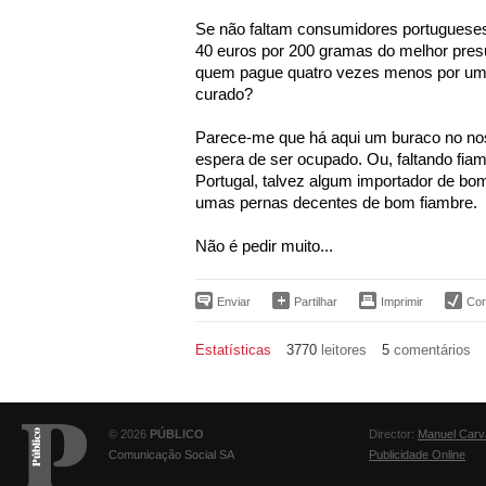
Se não faltam consumidores portugueses
40 euros por 200 gramas do melhor pres
quem pague quatro vezes menos por um 
curado?
Parece-me que há aqui um buraco no no
espera de ser ocupado. Ou, faltando fia
Portugal, talvez algum importador de bo
umas pernas decentes de bom fiambre.
Não é pedir muito...
Enviar
Partilhar
Imprimir
Corr
Estatísticas
3770
leitores
5
comentários
© 2026
PÚBLICO
Director:
Manuel Carv
Comunicação Social SA
Publicidade Online