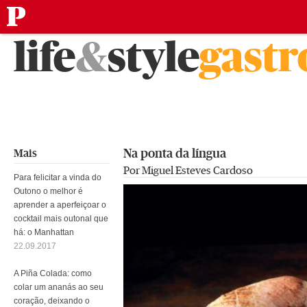
público
Saltar
life
&
style
gast
para
o
conteúdo
Na ponta da língua
Mais
Por Miguel Esteves Cardoso
Para felicitar a vinda do
Outono o melhor é
aprender a aperfeiçoar o
cocktail mais outonal que
há: o Manhattan
22.09.2017
A Piña Colada: como
colar um ananás ao seu
coração, deixando o