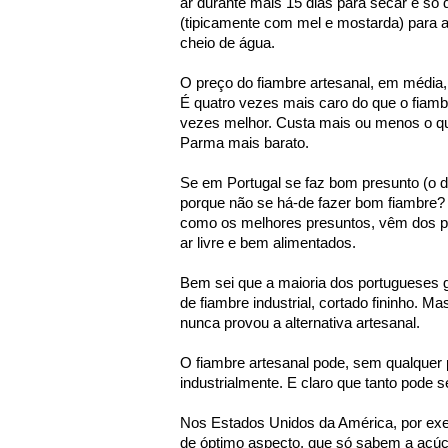
ar durante mais 15 dias para secar e só 
(tipicamente com mel e mostarda) para a
cheio de água.
O preço do fiambre artesanal, em média, é
É quatro vezes mais caro do que o fiambr
vezes melhor. Custa mais ou menos o qu
Parma mais barato.
Se em Portugal se faz bom presunto (o d
porque não se há-de fazer bom fiambre? 
como os melhores presuntos, vêm dos p
ar livre e bem alimentados.
Bem sei que a maioria dos portugueses g
de fiambre industrial, cortado fininho. 
nunca provou a alternativa artesanal.
O fiambre artesanal pode, sem qualquer 
industrialmente. E claro que tanto pode 
Nos Estados Unidos da América, por ex
de óptimo aspecto, que só sabem a açú