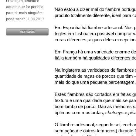
O Daiquiri perfeito é
aquele que for perfeito
Não estou a dizer mal do fiambre portug
para si: mais ninguém
produto totalmente diferente, ideal para c
pode saber
11.08.2017
Em Espanha há fiambre artesanal. Nos p
VER MAIS
Inglés em Lisboa era possível comprar v
curas diferentes, alguns deles excepcio
Em França há uma variedade enorme de 
Itália também há qualidades diferentes d
Na Inglaterra as variedades de fiambres 
quantidade de raças de porcos que têm 
mais do que uma pequena percentagem.
Estes fiambres são cortados em fatias 
textura e uma qualidade que mais se pare
bom lombo de porco. Dão as melhores s
óptimas com mostardas,
chutneys
e
pical
O fiambre artesanal, segundo sei, ench
sem açúcar e outros temperos) durante 1