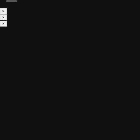
×
×
×