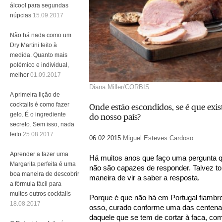
álcool para segundas
núpcias
15.09.2017
Não há nada como um
Dry Martini feito à
medida. Quanto mais
polémico e individual,
melhor
01.09.2017
Diana Miller/CORBIS
A primeira lição de
cocktails é como fazer
Onde estão escondidos, se é que exis
gelo. É o ingrediente
do nosso país?
secreto. Sem isso, nada
feito
25.08.2017
06.02.2015
Miguel Esteves Cardoso
Aprender a fazer uma
Há muitos anos que faço uma pergunta 
Margarita perfeita é uma
não são capazes de responder. Talvez tor
boa maneira de descobrir
maneira de vir a saber a resposta.
a fórmula fácil para
muitos outros cocktails
Porque é que não há em Portugal fiambre
18.08.2017
osso, curado conforme uma das centenas 
daquele que se tem de cortar à faca, co