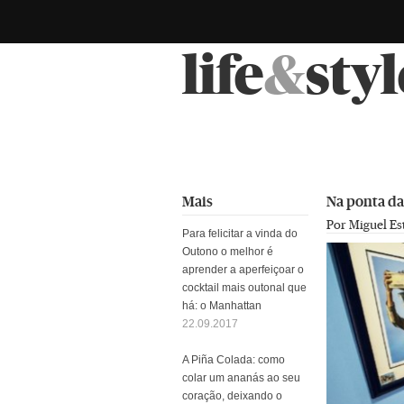
life
&
styl
Mais
Na ponta da
Por Miguel Es
Para felicitar a vinda do
Outono o melhor é
aprender a aperfeiçoar o
cocktail mais outonal que
há: o Manhattan
22.09.2017
A Piña Colada: como
colar um ananás ao seu
coração, deixando o