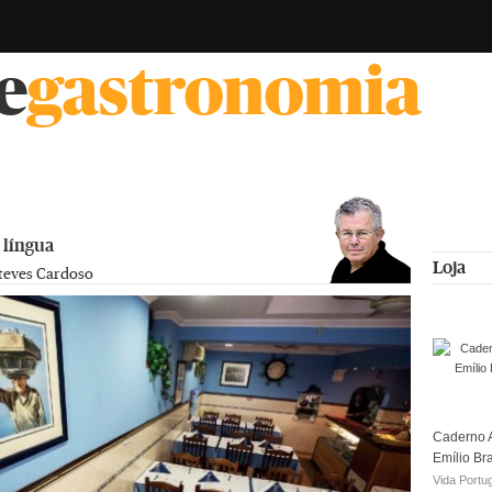
e
gastronomia
 língua
Loja
teves Cardoso
Caderno A
Emílio Br
Vida Portu