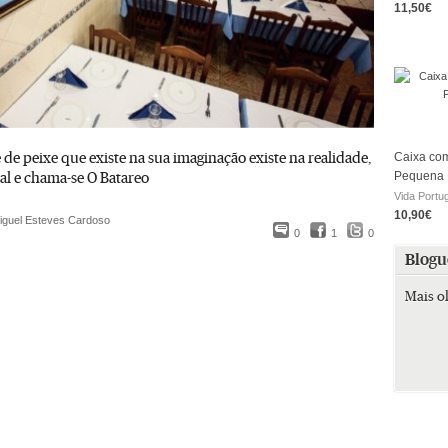
11,50€
 de peixe que existe na sua imaginação existe na realidade,
Caixa com
al e chama-se O Batareo
Pequena
Vida Portu
10,90€
iguel Esteves Cardoso
0
1
0
Blogu
Mais o