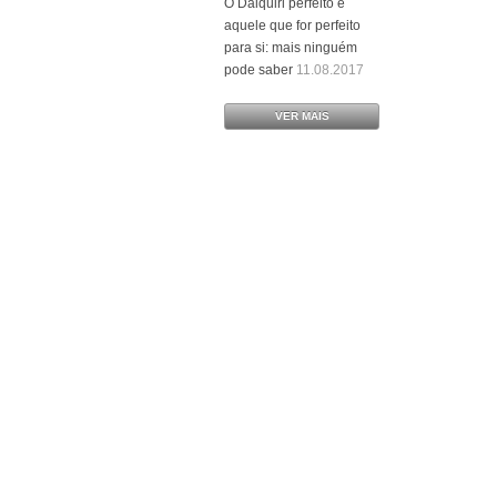
O Daiquiri perfeito é
aquele que for perfeito
para si: mais ninguém
pode saber
11.08.2017
VER MAIS