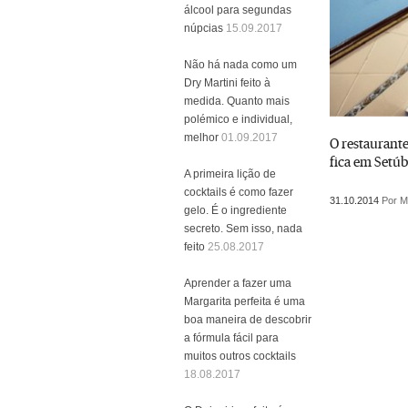
álcool para segundas
núpcias
15.09.2017
Não há nada como um
Dry Martini feito à
medida. Quanto mais
polémico e individual,
melhor
01.09.2017
O restaurante
fica em Setúb
A primeira lição de
cocktails é como fazer
31.10.2014
Por M
gelo. É o ingrediente
secreto. Sem isso, nada
feito
25.08.2017
Aprender a fazer uma
Margarita perfeita é uma
boa maneira de descobrir
a fórmula fácil para
muitos outros cocktails
18.08.2017