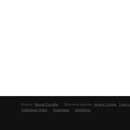
Director:
Manuel Carvalho
Directores-adjuntos :
Amilcar Correia
,
Tiago L
Publicidade Online
Publicidade
Webdesign