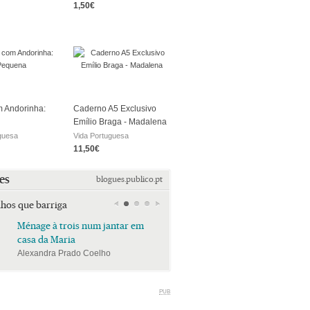
1,50€
 Andorinha:
Caderno A5 Exclusivo
Emílio Braga - Madalena
guesa
Vida Portuguesa
11,50€
es
blogues.publico.pt
lhos que barriga
Ménage à trois num jantar em
Ménage à trois num jan
casa da Maria
casa da Maria
Alexandra Prado Coelho
Alexandra Prado Coelho
PUB