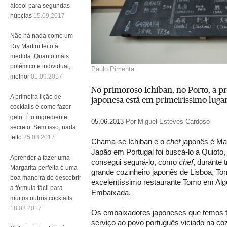
álcool para segundas
núpcias
15.09.2017
Não há nada como um
Dry Martini feito à
medida. Quanto mais
polémico e individual,
Paulo Pimenta
melhor
01.09.2017
No primoroso Ichiban, no Porto, a p
A primeira lição de
japonesa está em primeiríssimo luga
cocktails é como fazer
gelo. É o ingrediente
05.06.2013
Por Miguel Esteves Cardoso
secreto. Sem isso, nada
feito
25.08.2017
Chama-se Ichiban e o
chef
japonês é Ma
Japão em Portugal foi buscá-lo a Quioto
Aprender a fazer uma
consegui segurá-lo, como
chef
, durante 
Margarita perfeita é uma
grande cozinheiro japonês de Lisboa, T
boa maneira de descobrir
excelentíssimo restaurante Tomo em Al
a fórmula fácil para
Embaixada.
muitos outros cocktails
18.08.2017
Os embaixadores japoneses que temos t
serviço ao povo português viciado na co