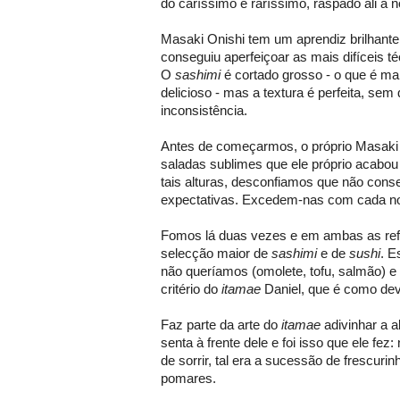
do caríssimo e raríssimo, raspado ali à n
Masaki Onishi tem um aprendiz brilhante
conseguiu aperfeiçoar as mais difíceis t
O
sashimi
é cortado grosso - o que é ma
delicioso - mas a textura é perfeita, sem 
inconsistência.
Antes de começarmos, o próprio Masaki 
saladas sublimes que ele próprio acabo
tais alturas, desconfiamos que não cons
expectativas. Excedem-nas com cada no
Fomos lá duas vezes e em ambas as re
selecção maior de
sashimi
e de
sushi
. E
não queríamos (omolete, tofu, salmão) e 
critério do
itamae
Daniel, que é como dev
Faz parte da arte do
itamae
adivinhar a 
senta à frente dele e foi isso que ele fe
de sorrir, tal era a sucessão de frescuri
pomares.