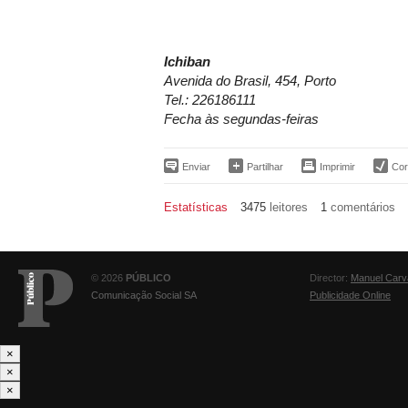
Ichiban
Avenida do Brasil, 454, Porto
Tel.: 226186111
Fecha às segundas-feiras
Enviar
Partilhar
Imprimir
Corr
Estatísticas
3475
leitores
1
comentários
© 2026
PÚBLICO
Director:
Manuel Carv
Comunicação Social SA
Publicidade Online
×
×
×