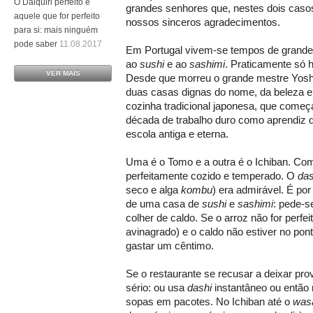
O Daiquiri perfeito é
grandes senhores que, nestes dois casos
aquele que for perfeito
nossos sinceros agradecimentos.
para si: mais ninguém
pode saber
11.08.2017
Em Portugal vivem-se tempos de grande 
ao
sushi
e ao
sashimi
. Praticamente só h
VER MAIS
Desde que morreu o grande mestre Yoshi
duas casas dignas do nome, da beleza e
cozinha tradicional japonesa, que começ
década de trabalho duro como aprendiz 
escola antiga e eterna.
Uma é o Tomo e a outra é o Ichiban. Com
perfeitamente cozido e temperado. O
das
seco e alga
kombu
) era admirável. É por
de uma casa de
sushi
e
sashimi
: pede-s
colher de caldo. Se o arroz não for perf
avinagrado) e o caldo não estiver no po
gastar um cêntimo.
Se o restaurante se recusar a deixar pro
sério: ou usa
dashi
instantâneo ou então
sopas em pacotes. No Ichiban até o
was