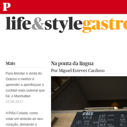
público
Saltar
life
&
style
gast
para
o
conteúdo
Na ponta da língua
Mais
Por Miguel Esteves Cardoso
Para felicitar a vinda do
Outono o melhor é
aprender a aperfeiçoar o
cocktail mais outonal que
há: o Manhattan
22.09.2017
A Piña Colada: como
colar um ananás ao seu
coração, deixando o