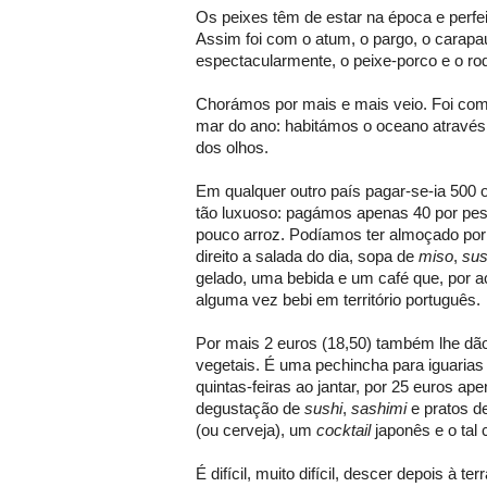
Os peixes têm de estar na época e perfe
Assim foi com o atum, o pargo, o carapau
espectacularmente, o peixe-porco e o ro
Chorámos por mais e mais veio. Foi com
mar do ano: habitámos o oceano através
dos olhos.
Em qualquer outro país pagar-se-ia 500
tão luxuoso: pagámos apenas 40 por pe
pouco arroz. Podíamos ter almoçado por
direito a salada do dia, sopa de
miso
,
sus
gelado, uma bebida e um café que, por aca
alguma vez bebi em território português.
Por mais 2 euros (18,50) também lhe d
vegetais. É uma pechincha para iguaria
quintas-feiras ao jantar, por 25 euros a
degustação de
sushi
,
sashimi
e pratos d
(ou cerveja), um
cocktail
japonês e o tal 
É difícil, muito difícil, descer depois à terr