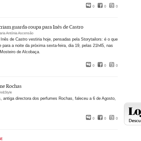
0
0
0
 criam guarda-roupa para Inês de Castro
aria Antónia Ascensão
Inês de Castro vestiria hoje, pensadas pela Storytailors: é o que
 para a noite da próxima sexta-feira, dia 19, pelas 21h45, nas
Mosteiro de Alcobaça.
0
0
0
ne Rochas
fe&Style
 antiga directora dos perfumes Rochas, faleceu a 6 de Agosto,
0
0
0
SE