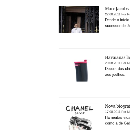
Marc Jacobs 
22.08.2011
Por R
Desde o início
sucessor de Jo
Havaianas l
20.08.2011
Por M
Depois dos chi
aos joelhos.
Nova biograf
17.08.2011
Por M
Há muitas vida
como a de Gabr