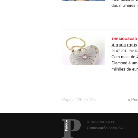
das mulheres n
THE MOUAWAD 
A mala mais
29.07.2011
Por R
Com mais de 4
Diamond é uma
milhões de eur
Página 126 de 127
« Pri
© 2026
PÚBLICO
Comunicação Social SA