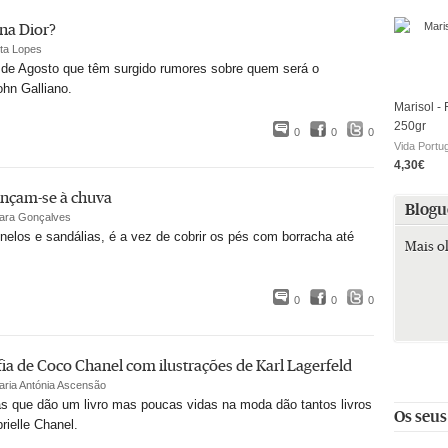
na Dior?
ita Lopes
 de Agosto que têm surgido rumores sobre quem será o
hn Galliano.
Marisol - 
250gr
0
0
0
Vida Portu
4,30€
ançam-se à chuva
Blogu
ara Gonçalves
nelos e sandálias, é a vez de cobrir os pés com borracha até
Mais o
0
0
0
ia de Coco Chanel com ilustrações de Karl Lagerfeld
aria Antónia Ascensão
s que dão um livro mas poucas vidas na moda dão tantos livros
Os seus
ielle Chanel.