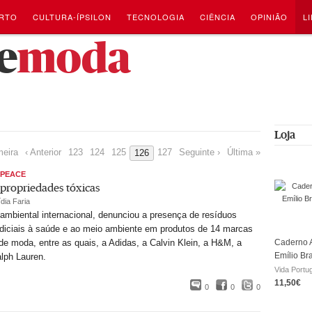
RTO
CULTURA-ÍPSILON
TECNOLOGIA
CIÊNCIA
OPINIÃO
L
e
moda
Loja
meira
‹ Anterior
123
124
125
127
Seguinte ›
Última »
126
NPEACE
 propriedades tóxicas
dia Faria
ambiental internacional, denunciou a presença de resíduos
udiciais à saúde e ao meio ambiente em produtos de 14 marcas
 de moda, entre as quais, a Adidas, a Calvin Klein, a H&M, a
Caderno A
Emílio Br
lph Lauren.
Vida Portu
11,50€
0
0
0