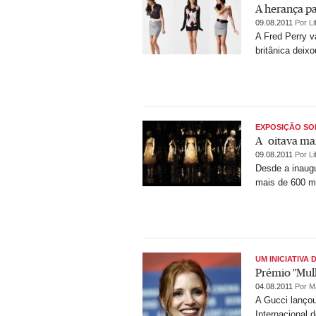
A herança pa
09.08.2011
Por Li
A Fred Perry v
britânica deix
EXPOSIÇÃO S
A oitava mai
09.08.2011
Por Li
Desde a inaugu
mais de 600 m
UM INICIATIVA 
Prémio "Mul
04.08.2011
Por M
A Gucci lançou
Internacional 