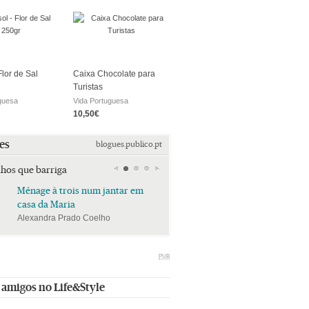
Flor de Sal
Caixa Chocolate para
Turistas
guesa
Vida Portuguesa
10,50€
es
blogues.publico.pt
lhos que barriga
Ménage à trois num jantar em
Ménage à trois num jan
casa da Maria
casa da Maria
Alexandra Prado Coelho
Alexandra Prado Coelho
PUB
 amigos no Life&Style