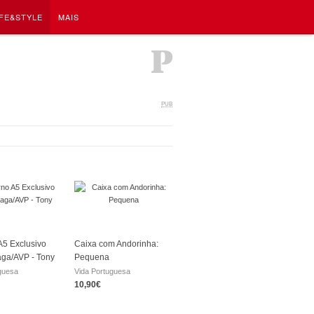
IFE&STYLE
MAIS
PUB
5 Exclusivo
Caixa com Andorinha:
aga/AVP - Tony
Pequena
guesa
Vida Portuguesa
10,90€