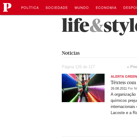
público
Navegação
Saltar
POLÍTICA
SOCIEDADE
MUNDO
ECONOMIA
DESPO
para
o
Saltar
life
&
styl
conteúdo
para
o
conteúdo
Notícias
Página 126 de 127
« Pri
ALERTA GREE
Têxteis com
26.08.2011
Por Ní
A organização 
químicos prej
internacionais
Lacoste e a Ra