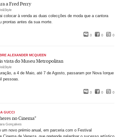
ra a Fred Perry
fe&Style
ai colocar à venda as duas colecções de moda que a cantora
ou prontas antes da sua morte.
0
0
0
OBRE ALEXANDER MCQUEEN
s vista do Museu Metropolitan
fe&Style
ração, a 4 de Maio, até 7 de Agosto, passaram por Nova Iorque
il pessoas.
0
0
0
DA GUCCI
heres no Cinema"
ara Gonçalves
 um novo prémio anual, em parceria com o Festival
de Cinema de Veneza, que pretende galardoar o sucesso artístico