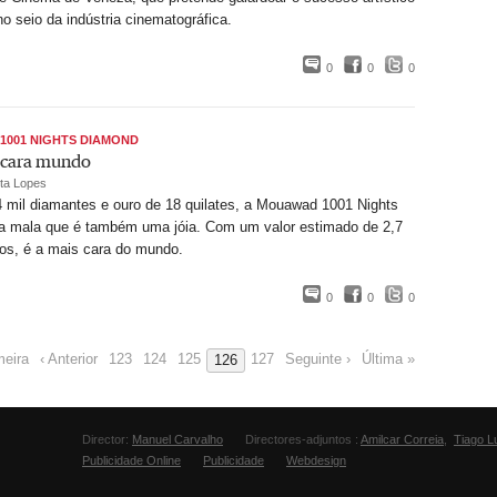
o seio da indústria cinematográfica.
0
0
0
1001 NIGHTS DIAMOND
 cara mundo
ita Lopes
 mil diamantes e ouro de 18 quilates, a Mouawad 1001 Nights
 mala que é também uma jóia. Com um valor estimado de 2,7
os, é a mais cara do mundo.
0
0
0
meira
‹ Anterior
123
124
125
127
Seguinte ›
Última »
126
Director:
Manuel Carvalho
Directores-adjuntos :
Amilcar Correia
,
Tiago L
Publicidade Online
Publicidade
Webdesign