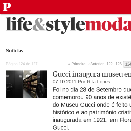
público
Saltar
life
&
style
mod
para
o
conteúdo
Notícias
Página 124 de 127
« Primeira
‹ Anterior
122
123
12
Gucci inaugura museu e
07.10.2011
Por Rita Lopes
Foi no dia 28 de Setembro qu
comemorou 90 anos de existê
do Museu Gucci onde é feito u
histórico e ao património criat
inaugurada em 1921, em Flor
Gucci.