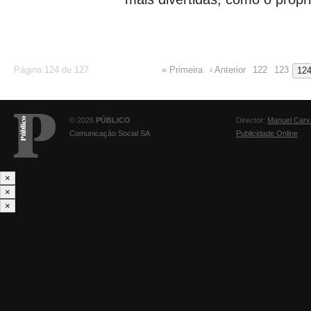
Página 124 de 127
« Primeira
‹ Anterior
122
123
12
© 2026
PÚBLICO
Director:
Manuel Carv
Comunicação Social SA
Publicidade Online
×
×
×