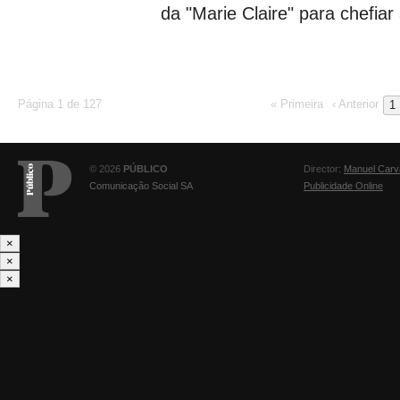
da "Marie Claire" para chefiar 
Página 1 de 127
« Primeira
‹ Anterior
1
© 2026
PÚBLICO
Director:
Manuel Carv
Comunicação Social SA
Publicidade Online
×
×
×