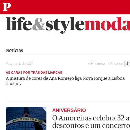
público
Saltar
life
&
style
mod
para
o
conteúdo
Notícias
Página 1 de 127
« Primeira
‹ Anterior
1
AS CARAS POR TRÁS DAS MARCAS
A mistura de cores de Ana Romero liga Nova Iorque a Lisboa
22.09.2017
ANIVERSÁRIO
O Amoreiras celebra 32 
descontos e um concerto