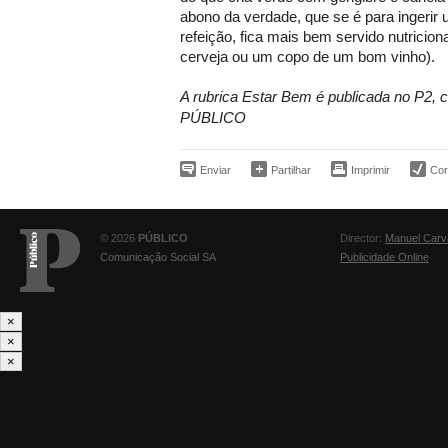
abono da verdade, que se é para ingerir 
refeição, fica mais bem servido nutrici
cerveja ou um copo de um bom vinho).
A rubrica Estar Bem é publicada no P2,
PÚBLICO
Enviar
Partilhar
Imprimir
Corr
© 2026
PÚBLICO
Director:
Manuel Carv
Comunicação Social SA
Publicidade Online
×
×
×