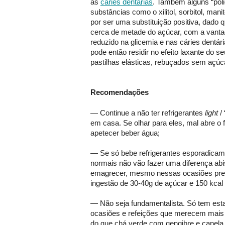
às
cáries dentárias
. Também alguns “poli
substâncias como o xilitol, sorbitol, manit
por ser uma substituição positiva, dado q
cerca de metade do açúcar, com a vanta
reduzido na glicemia e nas cáries dentár
pode então residir no efeito laxante do
pastilhas elásticas, rebuçados sem a
Recomendações
— Continue a não ter refrigerantes
light
/
em casa. Se olhar para eles, mal abre o fri
apetecer beber água;
— Se só bebe refrigerantes esporadica
normais não vão fazer uma diferença abis
emagrecer, mesmo nessas ocasiões pre
ingestão de 30-40g de açúcar e 150 kcal
— Não seja fundamentalista. Só tem esta
ocasiões e refeições que merecem mais
do que chá verde com gengibre e canela