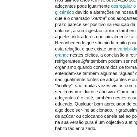
adoçantes pode igualmente
desregular o
glicémico
devido a alterações na nossa fl
que é o chamado “
karma
” dos adoçantes.
prazo parece ser positivo na redução da 
calorias, a sua ingestão crónica também
aqueles indicadores que inicialmente se
Reconhecendo que são ainda muito pouco
esta relação, e que existe uma
variabilid
grande
nestes efeitos, a conclusão a ret
refrigerantes
light
também podem ser nef
organismo quando consumidos de forma c
entendam-se também algumas “águas” o
são igualmente fontes de adoçantes e q
“
healthy
”, são muitas vezes vistas com o
seu consumo diário e abusivo. Como outr
adoçantes é o café, também nestes caso
educado. Qualquer bom apreciador de caf
algo doce ser-lhe adicionado. Ir gradual
de açúcar ou colocando canela até ao pon
na sua versão pura é um objectivo a atin
hábito tão enraizado.