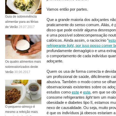
Vamos então por partes.
Guia de sobrevivência
Que a grande maioria dos adoçantes não
alimentar para as férias
praticamente do senso comum. Aliás, é 
de Verão
28.07.2017
disso que pode existir alguma desrespo
e uma possível sobrecompensação noutr
calóricos. Ainda assim, o raciocínio “
esto
refrigerante
light
, por isso posso comer b
profundamente demagógico e uma extrap
o comportamento de cada indivíduo qua
adoçante.
Os quatro alimentos mais
sobrevalorizados deste
Quem os usa de forma correcta e devida
Verão
30.06.2017
um profissional de saúde, dificilmente c
abusiva. Também o modo como se olham
observacionais existentes sobre os ado
estudos como
este
e
este
, em que se o
consome refrigerantes
light
tem um maior
obesidade e diabetes tipo II, estamos mu
O pequeno-almoço é
nexo de causalidade. Ou seja, muito pr
mesmo a refeição mais
é que os indivíduos já obesos estariam 