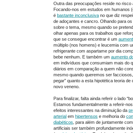
Outra das preocupações reside no risco
Focando-nos em estudos em humanos (e 
é
bastante inconclusiva
no que diz respe
de adoçantes e cancro. Olhando para os 
sobre o tema, mesmo quando se pretende
olhar apenas para os trabalhos que refo
que se consegue encontrar é um
aument
múltiplo (nos homens) e leucemia com 
refrigerante com aspartame por dia com
bebe nenhum. E também um
aumento do
em indivíduos que consumiam mais do qu
diários em comparação a quem não con
mesmo quando queremos ser facciosos, 
pegar” quanto a esta hipotética teoria d
novo veneno.
Para finalizar, falta ainda referir o lado 
Estamos fundamentalmente a referir-no
efeitos interessantes na diminuição da
p
arterial
em
hipertensos
e melhoria do
con
diabéticos
, para além de juntamente com
artificiais ser também profundamente inó