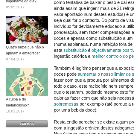
importante do dia?
como tentativa de baixar o peso e daí e
05.05.2017
ainda assim que ingerir mais de 21 refrig
valor apontado num destes estudos) é 
seja qual for o contexto. Do ponto de vista
indivíduo for devidamente educado a utili
ponderação, sem fazer compensações ab
doces e apenas como substituição a um re
(numa esplanada, numa refeição fora de
Quatro mitos que não o
esta
substituição
é
objectivamente positi
ajudam a emagrecer
ingestão calórica e
melhor controlo do p
07.04.2017
Também é legítimo pensar que a exposiçã
doces pode
aumentar o nosso limiar de s
fazer com que a procura por alimentos d
todo o caso, este raciocínio nem sempr
que o testaram, podendo mesmo este “m
calorias fazer com que não seja necessá
A culpa é do
sobremesas
por exemplo (até porque a r
metabolismo?
por uma bebida doce).
10.03.2017
Resta então perceber se existe algum p
VER MAIS
com a ingestão crónica destes adoçantes.
Nos últimos anos tem-se observado que 