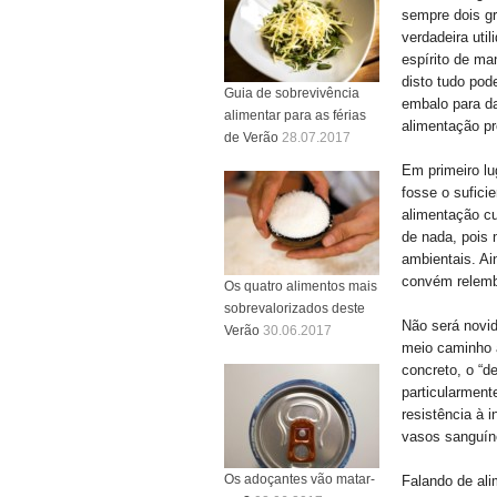
sempre dois g
verdadeira uti
espírito de m
disto tudo pod
Guia de sobrevivência
embalo para da
alimentar para as férias
alimentação pr
de Verão
28.07.2017
Em primeiro lu
fosse o sufici
alimentação cu
de nada, pois
ambientais. A
convém relemb
Os quatro alimentos mais
sobrevalorizados deste
Não será novi
Verão
30.06.2017
meio caminho 
concreto, o “d
particularment
resistência à 
vasos sanguíne
Os adoçantes vão matar-
Falando de ali