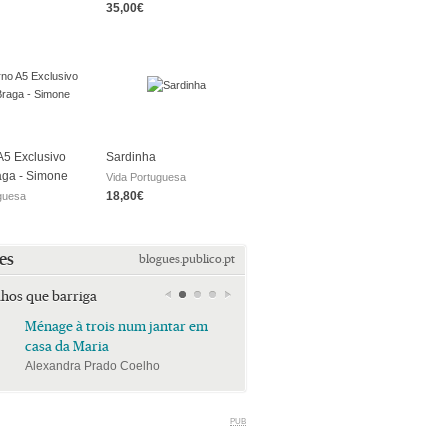
35,00€
5 Exclusivo
Sardinha
aga - Simone
Vida Portuguesa
18,80€
guesa
es
blogues.publico.pt
lhos que barriga
Ménage à trois num jantar em
Ménage à trois num jan
casa da Maria
casa da Maria
Alexandra Prado Coelho
Alexandra Prado Coelho
PUB