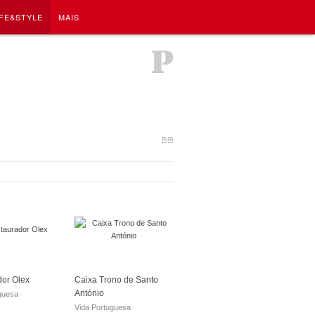
IFE&STYLE
MAIS
PUB
or Olex
Caixa Trono de Santo
António
guesa
Vida Portuguesa