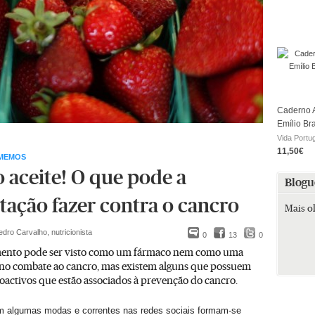
Caderno A
Emílio Br
Vida Portu
11,50€
OMEMOS
o aceite! O que pode a
Blogu
tação fazer contra o cancro
Mais o
edro Carvalho, nutricionista
0
13
0
ento pode ser visto como um fármaco nem como uma
 no combate ao cancro, mas existem alguns que possuem
oactivos que estão associados à prevenção do cancro.
 algumas modas e correntes nas redes sociais formam-se