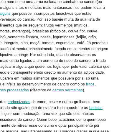
co nem como uma arma isolada no combate ao cancro (ao
ue alguns sites e notícias mais fantasiosas nos podem levar a
alguns
que possuem compostos bioactivos que estão
revenção do cancro. Por isso baseie muita da sua lista de
imentos que se seguem: frutos vermelhos (mirtilos,
oras, morangos), brássicas (brócolos, couve flor, couve
lho), sementes linhaça, nozes, leguminosas (feijão, grão,
eais integrais, alho, maçã, tomate, cogumelos, café. Já percebeu
adrão alimentar principalmente focado em alimentos de origem
bjectivo a atingir. Por outro lado, quando observamos os
 mais estão ligados a um aumento do risco de cancro, a tríade
 açúcar é algo a que queremos fugir, quer pelo valor calórico que
nseco e consequente efeito directo no aumento da adiposidade,
gruparem em muitos alimentos que possuem por si só uma
va e infeliz ao desenvolvimento de cancro como os
fritos
,
rnes processadas
(diferente de
carnes vermelhas
).
rtes
carbonizadas
de carne, peixe e outros grelhados, bem
rrado são igualmente de evitar a todo o custo, e as
bebidas
 ingerir com moderação, uma vez que são dois hábitos
enciadores do cancro. Quem bebe lacticínios como quem bebe
mente de refrear esse consumo e optar principalmente por
ijos magros, não ultrapassando as 3 porções diárias já que esse