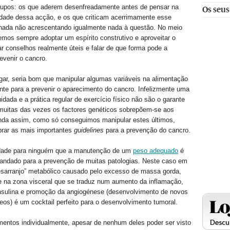
rupos: os que aderem desenfreadamente antes de pensar na
Os seus
lidade dessa acção, e os que criticam acerrimamente esse
anada não acrescentando igualmente nada à questão. No meio
emos sempre adoptar um espírito construtivo e aproveitar o
r conselhos realmente úteis e falar de que forma pode a
evenir o cancro.
gar, seria bom que manipular algumas variáveis na alimentação
ente para a prevenir o aparecimento do cancro. Infelizmente uma
idada e a prática regular de exercício físico não são o garante
 muitas das vezes os factores genéticos sobrepõem-se aos
inda assim, como só conseguimos manipular estes últimos,
rar as mais importantes
guidelines
para a prevenção do cancro.
dade para ninguém que a manutenção de um
peso adequado
é
andado para a prevenção de muitas patologias. Neste caso em
esarranjo” metabólico causado pelo excesso de massa gorda,
e na zona visceral que se traduz num aumento da inflamação,
insulina e promoção da angiogénese (desenvolvimento de novos
os) é um cocktail perfeito para o desenvolvimento tumoral.
mentos individualmente, apesar de nenhum deles poder ser visto