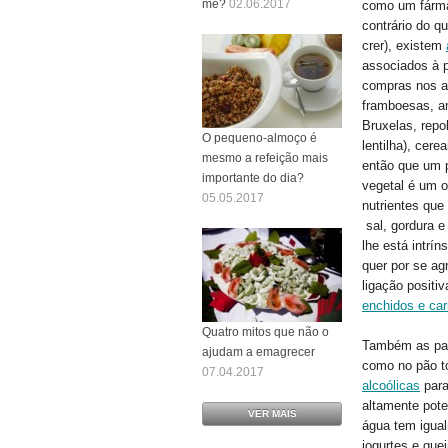
me?
02.06.2017
como um fárma
contrário do q
crer), existem
associados à p
compras nos al
framboesas, am
Bruxelas, repo
O pequeno-almoço é
lentilha), cer
mesmo a refeição mais
então que um p
importante do dia?
vegetal é um o
05.05.2017
nutrientes que
sal, gordura e
lhe está intrí
quer por se a
ligação positi
enchidos e ca
Quatro mitos que não o
Também as pa
ajudam a emagrecer
como no pão to
07.04.2017
alcoólicas
para
altamente pot
VER MAIS
água tem igual
iogurtes e que