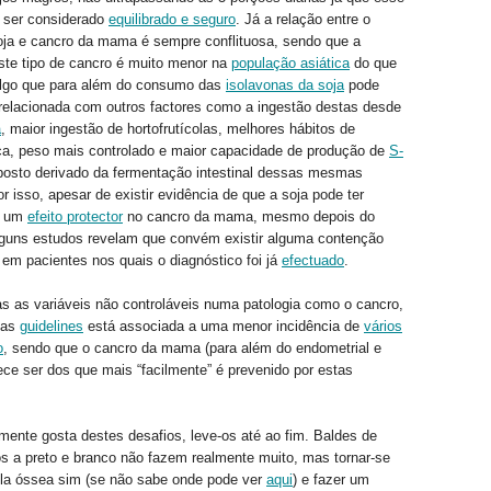
ser considerado
equilibrado e seguro
. Já a relação entre o
ja e cancro da mama é sempre conflituosa, sendo que a
ste tipo de cancro é muito menor na
população asiática
do que
 algo que para além do consumo das
isolavonas da soja
pode
relacionada com outros factores como a ingestão destas desde
a
, maior ingestão de hortofrutícolas, melhores hábitos de
ica, peso mais controlado e maior capacidade de produção de
S-
sto derivado da fermentação intestinal dessas mesmas
r isso, apesar de existir evidência de que a soja pode ter
e um
efeito protector
no cancro da mama, mesmo depois do
lguns estudos revelam que convém existir alguma contenção
 em pacientes nos quais o diagnóstico foi já
efectuado
.
s as variáveis não controláveis numa patologia como o cancro,
tas
guidelines
está associada a uma menor incidência de
vários
o
, sendo que o cancro da mama (para além do endometrial e
rece ser dos que mais “facilmente” é prevenido por estas
mente gosta destes desafios, leve-os até ao fim. Baldes de
tos a preto e branco não fazem realmente muito, mas tornar-se
la óssea sim (se não sabe onde pode ver
aqui
) e fazer um