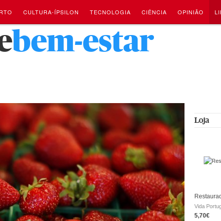
RTO
CULTURA-ÍPSILON
TECNOLOGIA
CIÊNCIA
OPINIÃO
L
e
bem-estar
Loja
Restaurad
Vida Portu
5,70€