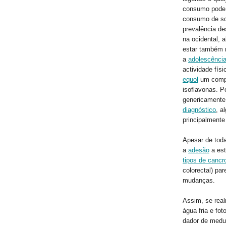
consumo pode 
consumo de so
prevalência de
na ocidental,
estar também 
a
adolescênci
actividade fís
equol
um compo
isoflavonas. Po
genericament
diagnóstico
, a
principalmente
Apesar de toda
a
adesão
a es
tipos de cancr
colorectal) pa
mudanças.
Assim, se real
água fria e fo
dador de medu