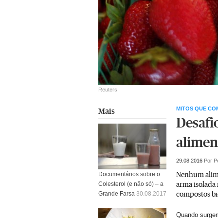
Reuters
MITOS QUE C
Mais
Desafi
alimen
29.08.2016
Por P
Nenhum alim
Documentários sobre o
arma isolada
Colesterol (e não só) – a
compostos bi
Grande Farsa
30.08.2017
Quando surgem