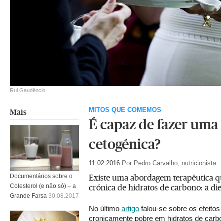
Rui Gaudêncio
MITOS QUE COMEMOS
Mais
É capaz de fazer uma 
cetogénica?
11.02.2016
Por Pedro Carvalho, nutricionista
Existe uma abordagem terapêutica qu
Documentários sobre o
crónica de hidratos de carbono: a die
Colesterol (e não só) – a
Grande Farsa
30.08.2017
No último
artigo
falou-se sobre os efeito
cronicamente pobre em hidratos de carb