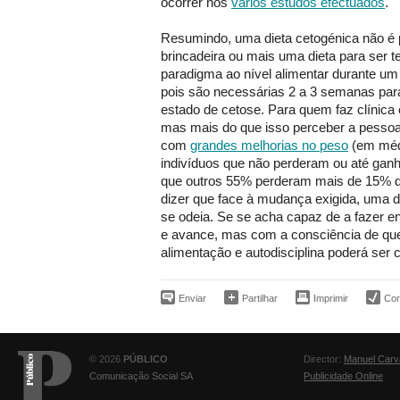
ocorrer nos
vários estudos efectuados
.
Resumindo, uma dieta cetogénica não é
brincadeira ou mais uma dieta para ser t
paradigma ao nível alimentar durante u
pois são necessárias 2 a 3 semanas par
estado de cetose. Para quem faz clínica 
mas mais do que isso perceber a pesso
com
grandes melhorias no peso
(em méd
indivíduos que não perderam ou até g
que outros 55% perderam mais de 15% 
dizer que face à mudança exigida, uma d
se odeia. Se se acha capaz de a fazer en
e avance, mas com a consciência de que 
alimentação e autodisciplina poderá ser
Enviar
Partilhar
Imprimir
Corr
© 2026
PÚBLICO
Director:
Manuel Carv
Comunicação Social SA
Publicidade Online