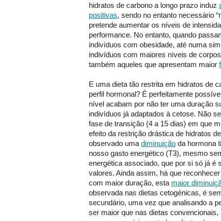
hidratos de carbono a longo prazo induz
positivas
, sendo no entanto necessário “
pretende aumentar os níveis de intensida
performance. No entanto, quando passam
indivíduos com obesidade, até numa sim
indivíduos com maiores níveis de corpos
também aqueles que apresentam maior
E uma dieta tão restrita em hidratos de c
perfil hormonal? É perfeitamente possíve
nível acabam por não ter uma duração suf
indivíduos já adaptados à cetose. Não se
fase de transição (4 a 15 dias) em que m
efeito da restrição drástica de hidratos d
observado uma
diminuição
da hormona ti
nosso gasto energético (T3), mesmo sem
energética associado, que por si só já é 
valores. Ainda assim, há que reconhec
com maior duração, esta
maior diminuiç
observada nas dietas cetogénicas, é se
secundário, uma vez que analisando a p
ser maior que nas dietas convencionais, 