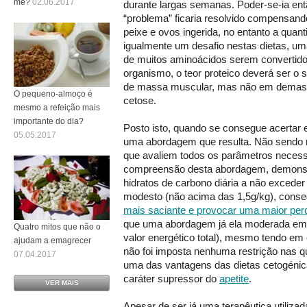
me?
02.06.2017
durante largas semanas. Poder-se-ia ent
“problema” ficaria resolvido compensand
peixe e ovos ingerida, no entanto a quanti
igualmente um desafio nestas dietas, u
de muitos aminoácidos serem convertid
organismo, o teor proteico deverá ser o su
de massa muscular, mas não em demasia
O pequeno-almoço é
cetose.
mesmo a refeição mais
importante do dia?
Posto isto, quando se consegue acertar es
05.05.2017
uma abordagem que resulta. Não sendo m
que avaliem todos os parâmetros necess
compreensão desta abordagem, demonst
hidratos de carbono diária a não exceder
modesto (não acima das 1,5g/kg), cons
mais saciante e provocar uma maior pe
que uma abordagem já ela moderada em 
Quatro mitos que não o
valor energético total), mesmo tendo em 
ajudam a emagrecer
não foi imposta nenhuma restrição nas qu
07.04.2017
uma das vantagens das dietas cetogénic
caráter supressor do
apetite
.
VER MAIS
Apesar de ser já uma terapêutica utiliz