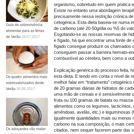
organismo, sobretudo em quem pratica e
Existe no entanto uma abordagem terapê
precisamente nessa restrição crónica de 
cetogénica. Esta dieta baseia-se numa i
Guia de sobrevivência
de carbono (até 20-50g/dia ou %5 do valor
alimentar para as férias
Esgotando-se as nossas reservas de hid
de Verão
28.07.2017
e fígado, há que encontrar uma fonte de e
fígado consegue produzir os chamados c
conseguem passar a barreira hemato-ence
combustível ao cérebro, bem como a out
Explicação genérica do processo feita, há
esta dieta. E tendo em conta o nível de r
Os quatro alimentos mais
melhor falar em “tratamento” cetogénico 
sobrevalorizados deste
de 20 gramas diárias de hidratos de car
Verão
30.06.2017
uma mão de cereais e é sensivelmente o
fruta ou 100 gramas de batata ou massa
alimentos como os legumes, lacticínios,
amêndoas, avelâs, etc.) e leguminosas (
igualmente quantidades mais ou menos re
carbono na sua composição, o mais certo
Os adoçantes vão matar-
citados, nem sequer fazerem parte das 