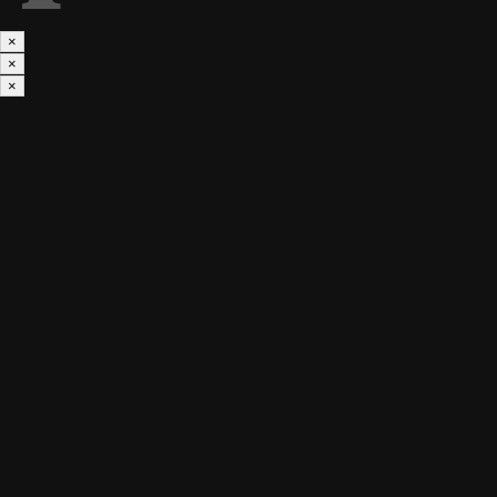
×
×
×