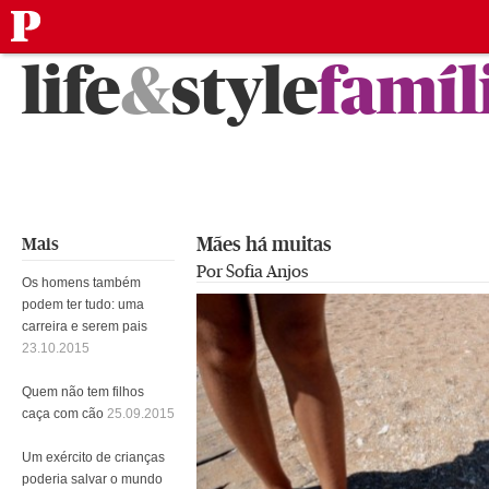
público
Saltar
life
&
style
famíl
para
o
conteúdo
Mães há muitas
Mais
Por Sofia Anjos
Os homens também
podem ter tudo: uma
carreira e serem pais
23.10.2015
Quem não tem filhos
caça com cão
25.09.2015
Um exército de crianças
poderia salvar o mundo