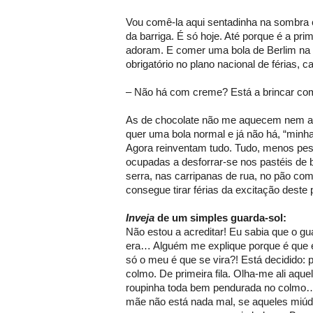
Vou comê-la aqui sentadinha na sombra c
da barriga. É só hoje. Até porque é a pr
adoram. E comer uma bola de Berlim na 
obrigatório no plano nacional de férias, c
– Não há com creme? Está a brincar co
As de chocolate não me aquecem nem
quer uma bola normal e já não há, “minha
Agora reinventam tudo. Tudo, menos pes
ocupadas a desforrar-se nos pastéis de 
serra, nas carripanas de rua, no pão com
consegue tirar férias da excitação deste
Inveja
de um simples guarda-sol:
Não estou a acreditar! Eu sabia que o g
era… Alguém me explique porque é que e
só o meu é que se vira?! Está decidido: 
colmo. De primeira fila. Olha-me ali aque
roupinha toda bem pendurada no colmo… 
mãe não está nada mal, se aqueles miúd