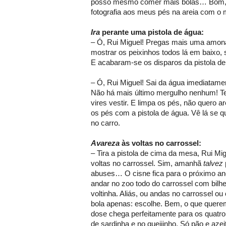
posso mesmo comer mais bolas… Bom, 
fotografia aos meus pés na areia com o 
Ira
perante uma pistola de água:
– Ó, Rui Miguel! Pregas mais uma amona
mostrar os peixinhos todos lá em baixo,
E acabaram-se os disparos da pistola de 
– Ó, Rui Miguel! Sai da água imediatame
Não há mais último mergulho nenhum! Te
vires vestir. E limpa os pés, não quero a
os pés com a pistola de água. Vê lá se q
no carro.
Avareza
às voltas no carrossel:
– Tira a pistola de cima da mesa, Rui Mi
voltas no carrossel. Sim, amanhã
talvez
abuses… O cisne fica para o próximo an
andar no zoo todo do carrossel com bilh
voltinha. Aliás, ou andas no carrossel 
bola apenas: escolhe. Bem, o que quere
dose chega perfeitamente para os quatro
de sardinha e no queijinho. Só pão e aze