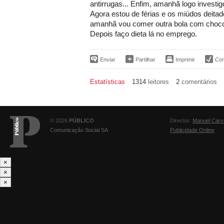
antirrugas... Enfim, amanhã logo investig
Agora estou de férias e os miúdos deita
amanhã vou comer outra bola com choco
Depois faço dieta lá no emprego.
Enviar
Partilhar
Imprimir
Corr
Estatísticas
1314
leitores
2
comentários
© 2026
PÚBLICO
Director:
Manuel Carv
Comunicação Social SA
Publicidade Online
×
×
×