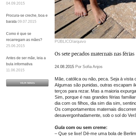
04.09.2015
Procura-se creche, boa e
barata
09.07.2015
Como é que se
recarregam as mães?
PÚBLICO/arquivo
25.06.2015
Os sete pecados maternais nas férias
Antes de ser mãe, leia a
bula informativa
24.08.2015
Por Sofia Anjos
11.06.2015
Mãe, católica ou não, peca. Seja à vista
VER MAIS
Algumas são punidas, outras escapam i
terços para rezar. Mas a maioria expurga
Sim, porque é nas grandes férias familia
dia com os filhos, dia sim dia sim, senti
Os comportamentos maternais discorrem
desavergonhadamente, sob o sol do Ver
Gula
com ou sem creme:
– Que se lixe! Dê-me uma bola de Berlim,