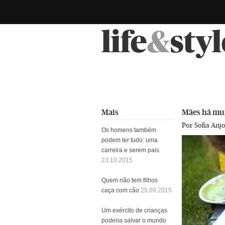
life
&
styl
Mais
Mães há mu
Por Sofia Anj
Os homens também
podem ter tudo: uma
carreira e serem pais
23.10.2015
Quem não tem filhos
caça com cão
25.09.2015
Um exército de crianças
poderia salvar o mundo