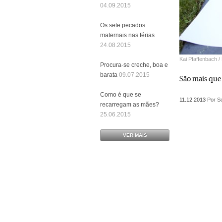
04.09.2015
Os sete pecados
maternais nas férias
24.08.2015
Kai Pfaffenbach /
Procura-se creche, boa e
barata
09.07.2015
São mais que
Como é que se
11.12.2013
Por So
recarregam as mães?
25.06.2015
VER MAIS