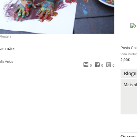
 Reuters
 as mães
Pasta Co
Vida Portu
2,90€
fia Anjos
0
0
0
Blogu
Mais o
Os seus