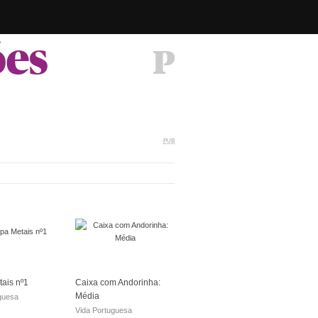
ões
PUB
ais nº1
Caixa com Andorinha:
Média
guesa
Vida Portuguesa