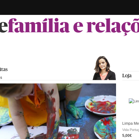
e
família e relaç
itas
Loja
os
Limpa Met
Vida Portu
5,00€