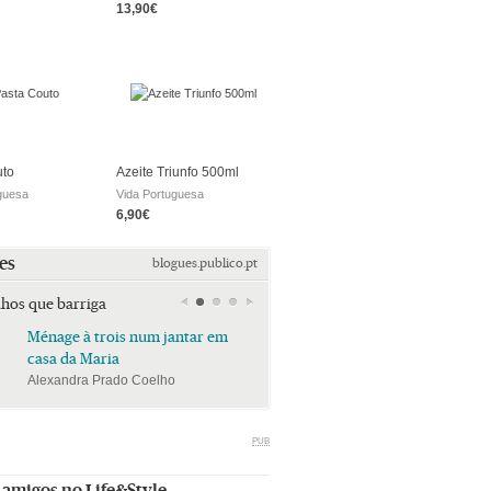
13,90€
uto
Azeite Triunfo 500ml
guesa
Vida Portuguesa
6,90€
es
blogues.publico.pt
lhos que barriga
Ménage à trois num jantar em
Ménage à trois num jan
casa da Maria
casa da Maria
Alexandra Prado Coelho
Alexandra Prado Coelho
PUB
 amigos no Life&Style