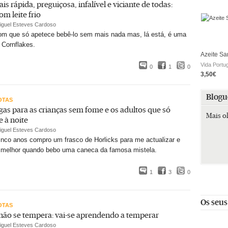
is rápida, preguiçosa, infalível e viciante de todas:
om leite frio
iguel Esteves Cardoso
bom que só apetece bebê-lo sem mais nada mas, lá está, é uma
 Cornflakes.
Azeite Sa
Vida Portu
0
1
0
3,50€
Blogu
OTAS
gas para as crianças sem fome e os adultos que só
Mais o
 à noite
iguel Esteves Cardoso
nco anos compro um frasco de Horlicks para me actualizar e
melhor quando bebo uma caneca da famosa mistela.
1
3
0
Os seus
OTAS
não se tempera: vai-se aprendendo a temperar
iguel Esteves Cardoso