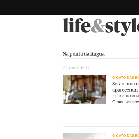
life
&
styl
Na ponta da língua
Página 5 de 17
O GATO DAS B
Serão uma o
apareceram 
21.10.2016
Por M
O meu whiskey 
O GATO DAS B