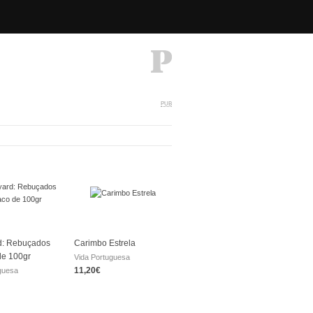
PUB
d: Rebuçados
Carimbo Estrela
de 100gr
Vida Portuguesa
11,20€
guesa