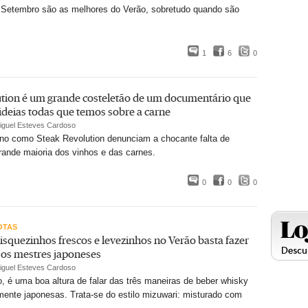
 Setembro são as melhores do Verão, sobretudo quando são
1
6
0
ution é um grande costeletão de um documentário que
 ideias todas que temos sobre a carne
iguel Esteves Cardoso
no como Steak Revolution denunciam a chocante falta de
rande maioria dos vinhos e das carnes.
0
0
0
OTAS
isquezinhos frescos e levezinhos no Verão basta fazer
os mestres japoneses
iguel Esteves Cardoso
 é uma boa altura de falar das três maneiras de beber whisky
mente japonesas. Trata-se do estilo mizuwari: misturado com