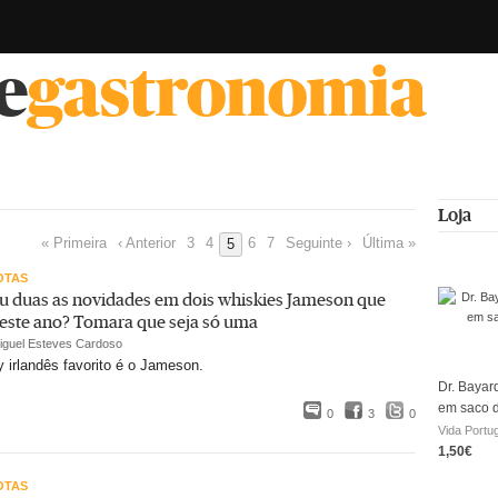
e
gastronomia
Loja
« Primeira
‹ Anterior
3
4
6
7
Seguinte ›
Última »
5
OTAS
u duas as novidades em dois whiskies Jameson que
este ano? Tomara que seja só uma
iguel Esteves Cardoso
irlandês favorito é o Jameson.
Dr. Bayar
em saco 
0
3
0
Vida Portu
1,50€
OTAS