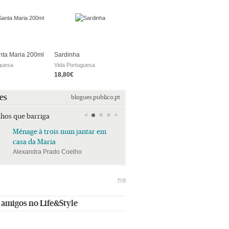
nta Maria 200ml
Sardinha
guesa
Vida Portuguesa
18,80€
es
blogues.publico.pt
lhos que barriga
Ménage à trois num jantar em
Ménage à trois num jan
casa da Maria
casa da Maria
Alexandra Prado Coelho
Alexandra Prado Coelho
PUB
 amigos no Life&Style