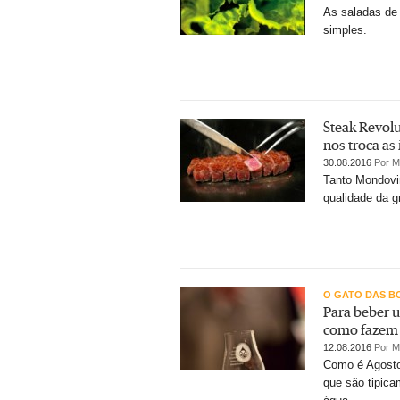
As saladas de
simples.
Steak Revol
nos troca as
30.08.2016
Por M
Tanto Mondovi
qualidade da g
O GATO DAS B
Para beber u
como fazem 
12.08.2016
Por M
Como é Agosto,
que são tipica