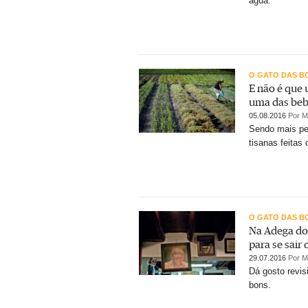
água.
O GATO DAS B
E não é que 
uma das beb
05.08.2016
Por M
Sendo mais pe
tisanas feitas
O GATO DAS B
Na Adega do 
para se sair
29.07.2016
Por M
Dá gosto revis
bons.