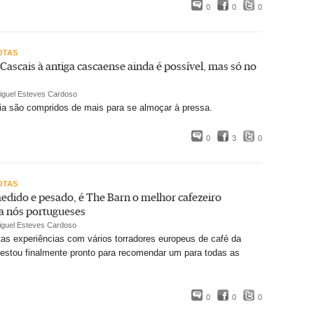
0
0
0
OTAS
ascais à antiga cascaense ainda é possível, mas só no
iguel Esteves Cardoso
ia são compridos de mais para se almoçar à pressa.
0
3
0
OTAS
dido e pesado, é The Barn o melhor cafezeiro
a nós portugueses
iguel Esteves Cardoso
as experiências com vários torradores europeus de café da
estou finalmente pronto para recomendar um para todas as
0
0
0