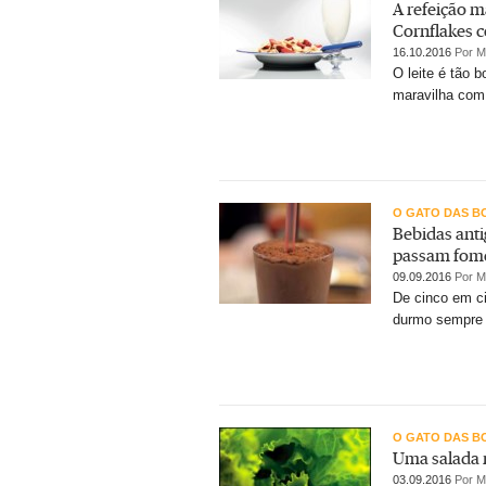
A refeição ma
Cornflakes c
16.10.2016
Por M
O leite é tão 
maravilha com
O GATO DAS B
Bebidas anti
passam fome
09.09.2016
Por M
De cinco em ci
durmo sempre 
O GATO DAS B
Uma salada 
03.09.2016
Por M