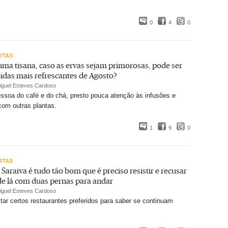
0
4
0
OTAS
uma tisana, caso as ervas sejam primorosas, pode ser
idas mais refrescantes de Agosto?
iguel Esteves Cardoso
ssoa do café e do chá, presto pouca atenção às infusões e
 com outras plantas.
1
9
0
OTAS
Saraiva é tudo tão bom que é preciso resistir e recusar
 de lá com duas pernas para andar
iguel Esteves Cardoso
itar certos restaurantes preferidos para saber se continuam