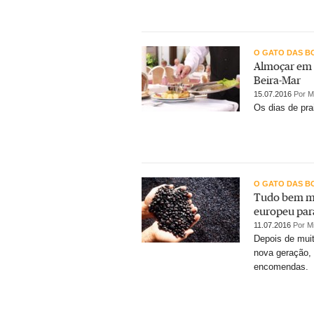
O GATO DAS B
Almoçar em C
Beira-Mar
15.07.2016
Por M
Os dias de pra
O GATO DAS B
Tudo bem me
europeu par
11.07.2016
Por M
Depois de muit
nova geração, 
encomendas.