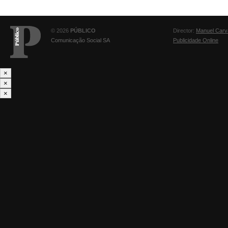
© 2026
PÚBLICO
Director:
Manuel Carv
Comunicação Social SA
Publicidade Online
×
×
×