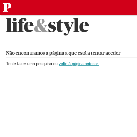
público
Saltar
life
&
style
para
o
conteúdo
Não encontramos a página a que está a tentar aceder
Tente fazer uma pesquisa ou
volte à página anterior.