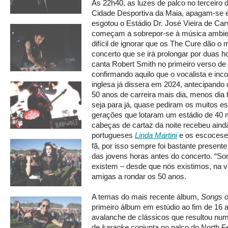
Às 22h40, as luzes de palco no terceiro d
Cidade Desportiva da Maia, apagam-se e 
esgotou o Estádio Dr. José Vieira de Car
começam a sobrepor-se à música ambien
difícil de ignorar que os The Cure dão o 
concerto que se irá prolongar por duas h
canta Robert Smith no primeiro verso de
confirmando aquilo que o vocalista e inc
inglesa já dissera em 2024, antecipando 
50 anos de carreira mais dia, menos dia
seja para já, quase pediram os muitos e
gerações que lotaram um estádio de 40 m
cabeças de cartaz da noite recebeu aind
portugueses
Linda Martini
e os escoceses
fã, por isso sempre foi bastante present
das jovens horas antes do concerto. “S
existem – desde que nós existimos, na v
amigas a rondar os 50 anos.
A temas do mais recente álbum,
Songs of
primeiro álbum em estúdio ao fim de 16 
avalanche de clássicos que resultou nu
de
karaoke
conjunta no palco do North Fe