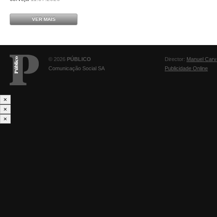
VER MAIS
© 2026
PÚBLICO
Director:
Manuel Carv
Comunicação Social SA
Publicidade Online
×
×
×