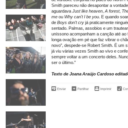
Smith pareceu não desapontar a vontade
aguardava
Just like heaven
,
A forest
,
The
me
ou
Why can't I be you
. E quando soa
de
Boys don't cry
já praticamente ningu
sentado. Palmas, assobios e um trautea
uníssono acompanham a canção até ao f
longa ovação em pé que faz vibrar o chã
novo”, despede-se Robert Smith.​ É um 
já viu várias vezes Smith ao vivo e con
sempre voltar a um concerto deles. Nun
ser o último.”
Texto de Joana Araújo Cardoso editad
Enviar
Partilhar
Imprimir
Corr