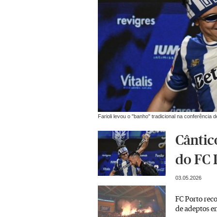
Farioli levou o "banho" tradicional na conferência
Cântico
do FC 
03.05.2026
FC Porto reco
de adeptos e