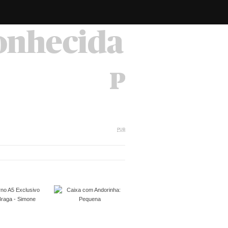
conhecida
PUB