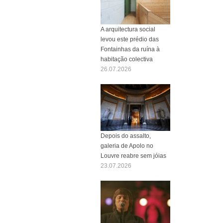
A arquitectura social
levou este prédio das
Fontainhas da ruína à
habitação colectiva
26.07.2026
Depois do assalto,
galeria de Apolo no
Louvre reabre sem jóias
23.07.2026