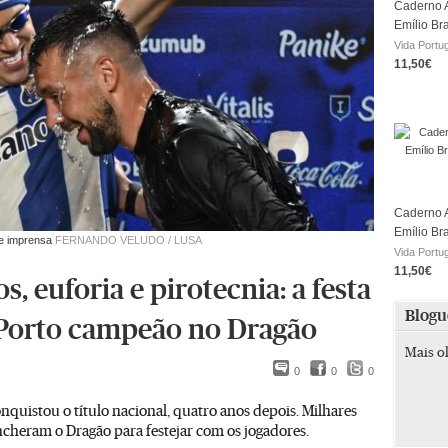
Caderno A
Emílio Br
Vida Portu
11,50€
Caderno A
Emílio Br
 de imprensa
FERNANDO VELUDO / LUSA
Vida Portu
11,50€
s, euforia e pirotecnia: a festa
Blogu
Porto campeão no Dragão
Mais o
0
0
0
nquistou o título nacional, quatro anos depois. Milhares
ncheram o Dragão para festejar com os jogadores.