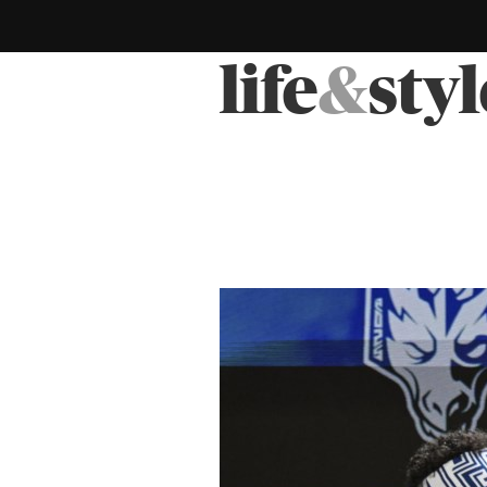
life
&
styl