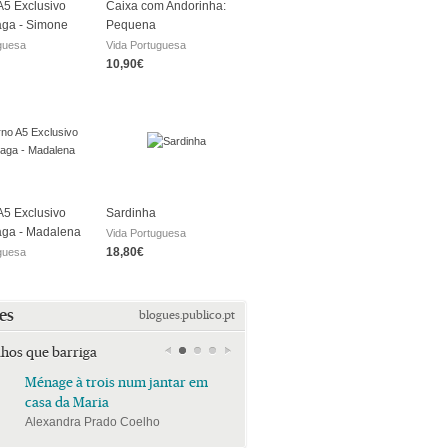
5 Exclusivo
Caixa com Andorinha:
aga - Simone
Pequena
guesa
Vida Portuguesa
10,90€
5 Exclusivo
Sardinha
aga - Madalena
Vida Portuguesa
18,80€
guesa
es
blogues.publico.pt
lhos que barriga
Ménage à trois num jantar em
Ménage à trois num jan
casa da Maria
casa da Maria
Alexandra Prado Coelho
Alexandra Prado Coelho