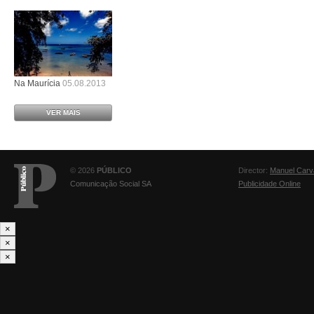
Na Maurícia
05.08.2013
VER MAIS
© 2026
PÚBLICO
Director:
Manuel Carv
Comunicação Social SA
Publicidade Online
×
×
×