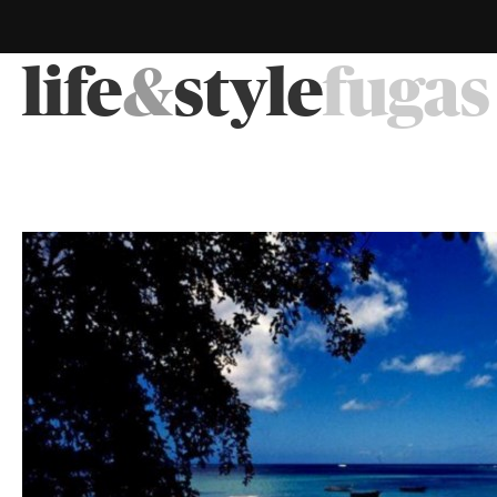
life
&
style
fugas