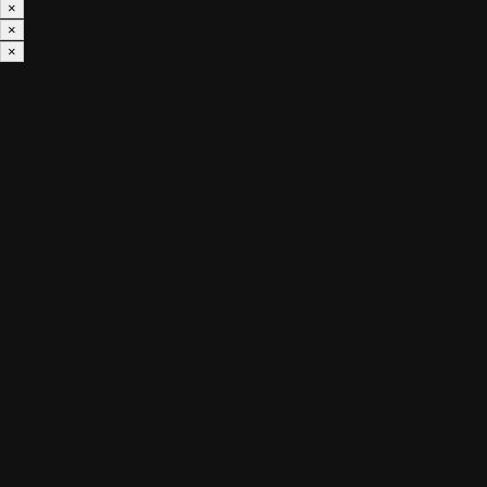
×
×
×