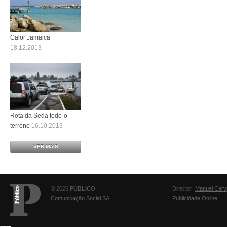
Calor Jamaica
18.12.2013
Rota da Seda todo-o-
terreno
16.10.2013
VER MAIS
© 2026
PÚBLICO
Director:
Manuel Carv
Comunicação Social SA
Publicidade Online