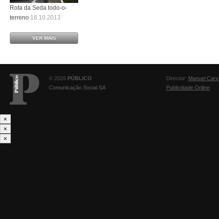
Rota da Seda todo-o-
terreno
16.10.2013
VER MAIS
© 2026
PÚBLICO
Director:
Manuel Carv
Comunicação Social SA
Publicidade Online
×
×
×