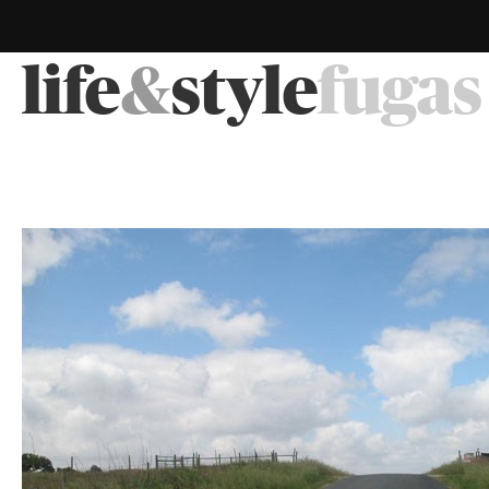
life
&
style
fugas