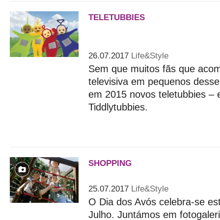
TELETUBBIES
Há teletubbies bebés e a In
perguntas
26.07.2017
Life&Style
Sem que muitos fãs que aco
televisiva em pequenos desse
em 2015 novos teletubbies –
Tiddlytubbies.
SHOPPING
Porque os avós também me
25.07.2017
Life&Style
O Dia dos Avós celebra-se est
Julho. Juntámos em fotogaler