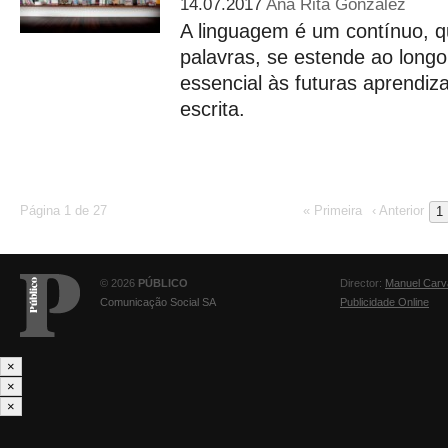
14.07.2017
Ana Rita Gonzalez
A linguagem é um contínuo, 
palavras, se estende ao longo
essencial às futuras aprendiza
escrita.
Página 1 de 27
« Primeira
‹ Anterior
1
© 2026
PÚBLICO
Director:
Manuel Carv
Comunicação Social SA
Publicidade Online
×
×
×