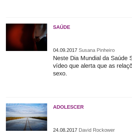
SAÚDE
Saúde sexual: pode haver 
sexo?
04.09.2017
Susana Pinheiro
Neste Dia Mundial da Saúde 
vídeo que alerta que as rela
sexo.
ADOLESCER
Fui de férias só com um dos
tornar-se numa tradição
24.08.2017
David Rockower