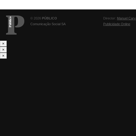
© 2026
PÚBLICO
Director:
Manuel Carv
Comunicação Social SA
Publicidade Online
×
×
×