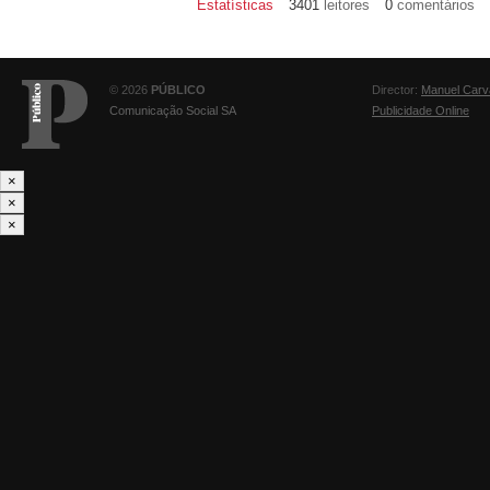
Estatísticas
3401
leitores
0
comentários
© 2026
PÚBLICO
Director:
Manuel Carv
Comunicação Social SA
Publicidade Online
×
×
×