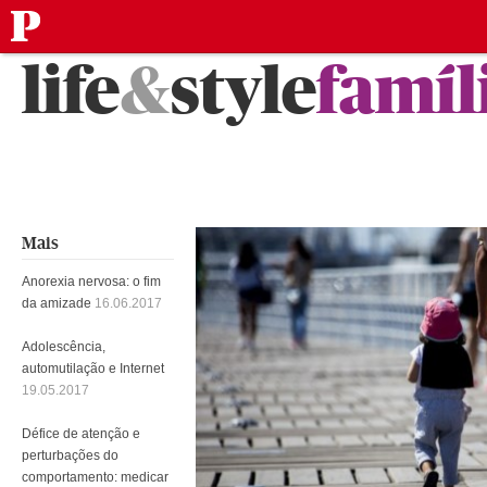
público
Saltar
life
&
style
famíl
para
o
conteúdo
Mais
Anorexia nervosa: o fim
da amizade
16.06.2017
Adolescência,
automutilação e Internet
19.05.2017
Défice de atenção e
perturbações do
comportamento: medicar