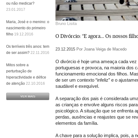
ou não medicar?
23.01.2017
Maria, José e o menino: o
Bruno Lisita
nascimento do primeiro
filho
19.12.2016
O Divórcio: “E agora... Os nossos filh
Os terríveis três anos: tem
23.12.2015
Por Joana Veiga de Macedo
de ser assim?
22.11.2016
O divórcio é hoje uma ameaça cada vez 
Mitos sobre a
portuguesas e provoca, na maioria dos 
perturbação de
funcionamento emocional dos filhos. Ma
hiperactividade e défice
de ser um contexto “infeliz” e o ajustame
de atenção
22.10.2016
saudável e exequível.
VER MAIS
A separação dos pais é considerada uma 
as crianças e envolve alguns riscos par
psicológico. A situação que se enfrenta a
perdas, ausências e reajustes que se rev
elementos da família.
A chave para a solução implica, pois, a