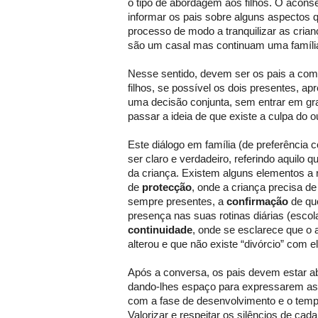
o tipo de abordagem aos filhos. O acon
informar os pais sobre alguns aspectos q
processo de modo a tranquilizar as crian
são um casal mas continuam uma famíli
Nesse sentido, devem ser os pais a com
filhos, se possível os dois presentes, a
uma decisão conjunta, sem entrar em gr
passar a ideia de que existe a culpa do o
Este diálogo em família (de preferência
ser claro e verdadeiro, referindo aquilo
da criança. Existem alguns elementos a r
de
protecção
, onde a criança precisa de
sempre presentes, a
confirmação
de qu
presença nas suas rotinas diárias (escola
continuidade
, onde se esclarece que o 
alterou e que não existe “divórcio” com e
Após a conversa, os pais devem estar abe
dando-lhes espaço para expressarem a
com a fase de desenvolvimento e o tem
Valorizar e respeitar os silêncios de cad