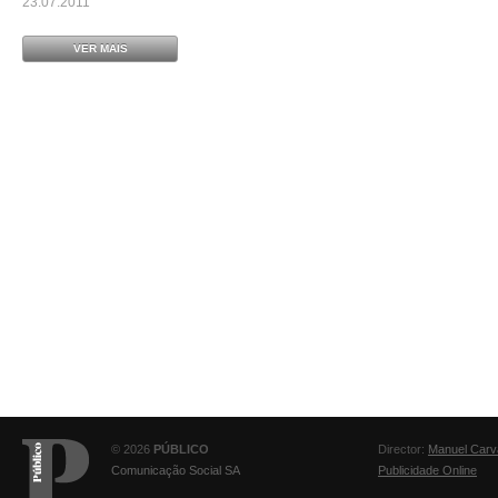
23.07.2011
VER MAIS
© 2026
PÚBLICO
Director:
Manuel Carv
Comunicação Social SA
Publicidade Online