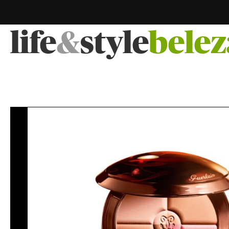
life
&
style
belez