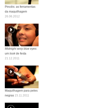
Pincéis: as ferramentas
da maquilhagem
26.06.2012
Midnight sexy blue eyes
:
um
look
de festa
21.12.2011
Maquilhagem para peles
negras
15.11.2011