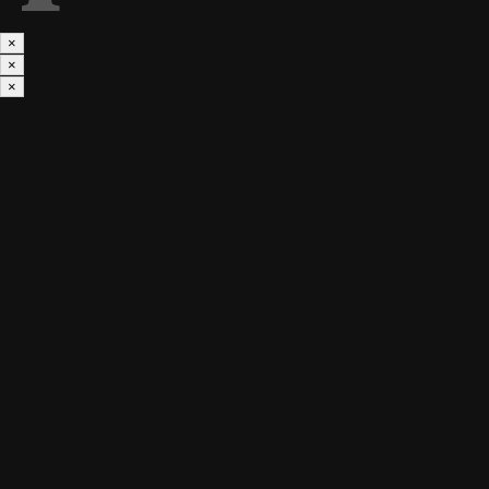
×
×
×