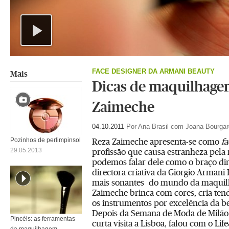
Play
Video
FACE DESIGNER DA ARMANI BEAUTY
Mais
Dicas de maquilhage
Zaimeche
04.10.2011
Por Ana Brasil com Joana Bourgar
Reza Zaimeche apresenta-se como
f
Pozinhos de perlimpinsol
profissão que causa estranheza pela
29.05.2013
podemos falar dele como o braço dire
directora criativa da Giorgio Arman
mais sonantes do mundo da maquil
Zaimeche brinca com cores, cria ten
os instrumentos por excelência da bel
Depois da Semana de Moda de Milão
Pincéis: as ferramentas
curta visita a Lisboa, falou com o Li
da maquilhagem