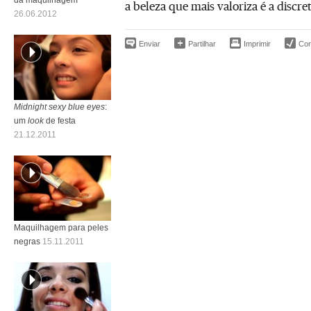
a beleza que mais valoriza é a discret
26.06.2012
Enviar
Partilhar
Imprimir
Corr
Midnight sexy blue eyes
:
um
look
de festa
21.12.2011
Maquilhagem para peles
negras
15.11.2011