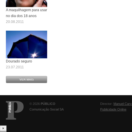
A maquilhagem para usar
no dia dos 18 anos
20.08.2011
Dourado seguro
23.07.2011
VER MAIS
© 2026
PÚBLICO
Director:
Manuel Carv
Comunicação Social SA
Publicidade Online
×