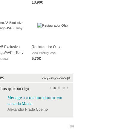
13,90€
5 Exclusivo
Restaurador Olex
aga/AVP - Tony
Vida Portuguesa
5,70€
guesa
es
blogues.publico.pt
lhos que barriga
Ménage à trois num jantar em
Ménage à trois num jan
casa da Maria
casa da Maria
Alexandra Prado Coelho
Alexandra Prado Coelho
PUB