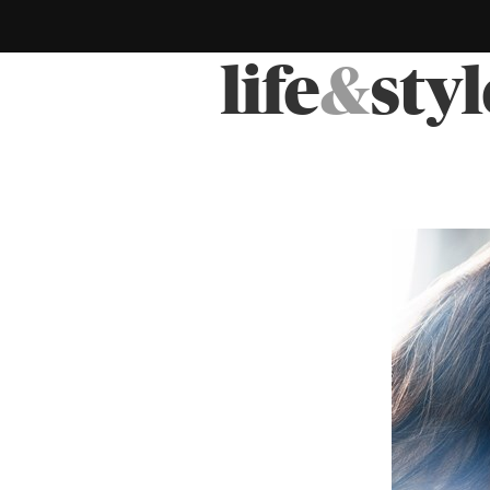
life
&
styl