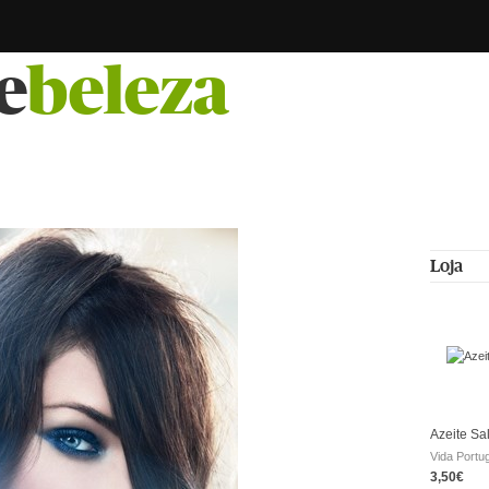
e
beleza
Loja
Azeite Sa
Vida Portu
3,50€