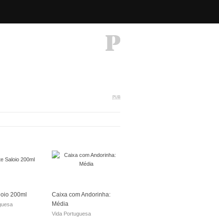
PUB
loio 200ml
Caixa com Andorinha:
Média
guesa
Vida Portuguesa