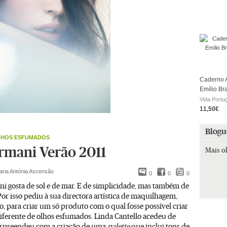
Caderno A
Emílio Br
Vida Portu
11,50€
Blogu
LHOS ESFUMADOS
rmani Verão 2011
Mais o
aria Antónia Ascensão
0
0
0
i gosta de sol e de mar. E de simplicidade, mas também de
 Por isso pediu à sua directora artística de maquilhagem,
o, para criar um só produto com o qual fosse possível criar
iferente de olhos esfumados. Linda Cantello acedeu de
urpreendeu com a criação de uma
palette
que inclui tons de