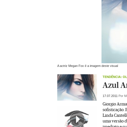
A actriz Megan Fox é a imagem deste visual
TENDÊNCIA: O
Azul A
17.07.2011
Por M
Giorgio Arman
sofisticação.
Linda Cantell
uma versão d
imediato e s