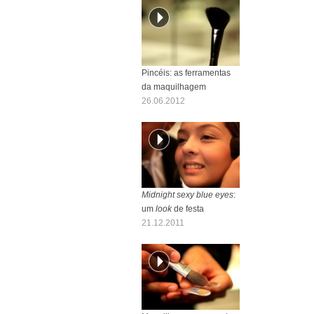
Pincéis: as ferramentas
da maquilhagem
26.06.2012
Midnight sexy blue eyes
:
um
look
de festa
21.12.2011