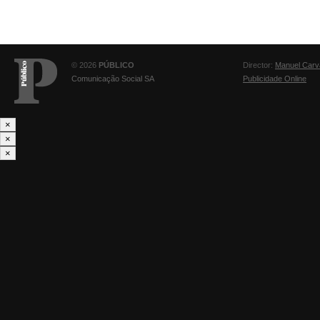
© 2026
PÚBLICO
Director:
Manuel Carv
Comunicação Social SA
Publicidade Online
×
×
×