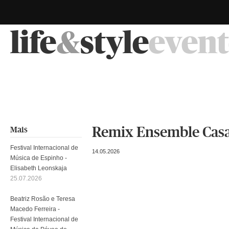
life
&
style
event
Remix Ensemble Casa
Mais
Festival Internacional de
14.05.2026
Música de Espinho -
Elisabeth Leonskaja
25.07.2026
Beatriz Rosão e Teresa
Macedo Ferreira -
Festival Internacional de