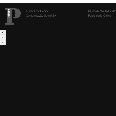
© 2026
PÚBLICO
Director:
Manuel Carv
Comunicação Social SA
Publicidade Online
×
×
×