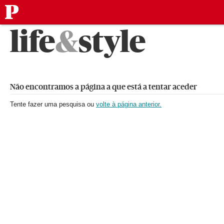
público
Saltar
life
&
style
para
o
conteúdo
Não encontramos a página a que está a tentar aceder
Tente fazer uma pesquisa ou
volte à página anterior.