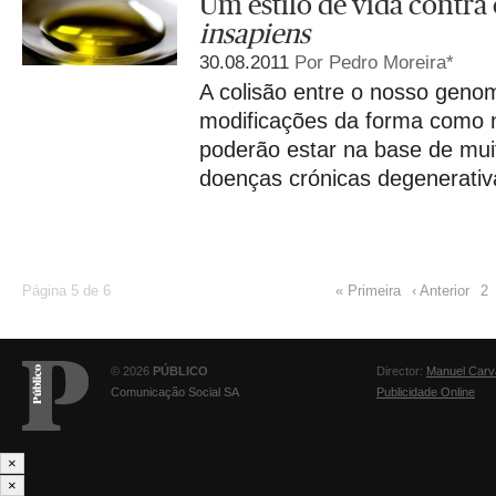
Um estilo de vida contra
insapiens
30.08.2011
Por Pedro Moreira*
A colisão entre o nosso geno
modificações da forma como 
poderão estar na base de mui
doenças crónicas degenerativ
Página 5 de 6
« Primeira
‹ Anterior
2
© 2026
PÚBLICO
Director:
Manuel Carv
Comunicação Social SA
Publicidade Online
×
×