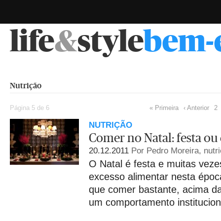
life
&
style
bem-
Nutrição
Página 5 de 6
« Primeira
‹ Anterior
2
NUTRIÇÃO
Comer no Natal: festa ou
20.12.2011
Por Pedro Moreira, nutri
O Natal é festa e muitas veze
excesso alimentar nesta époc
que comer bastante, acima d
um comportamento institucion