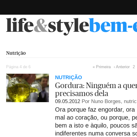
life
&
style
bem-
Nutrição
Página 4 de 6
« Primeira
‹ Anterior
2
NUTRIÇÃO
Gordura: Ninguém a quer
precisamos dela
09.05.2012
Por Nuno Borges, nutric
Ora porque faz engordar, ora
mal ao coração, ou porque, pel
bem a isto e àquilo, poucos s
indiferentes numa conversa so