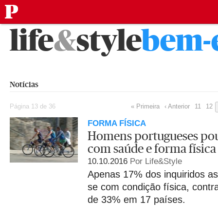
público
Saltar
life
&
style
bem-
para
o
conteúdo
Notícias
Página 13 de 36
« Primeira
‹ Anterior
11
12
FORMA FÍSICA
Homens portugueses po
com saúde e forma física
10.10.2016
Por Life&Style
Apenas 17% dos inquiridos a
se com condição física, contr
de 33% em 17 países.