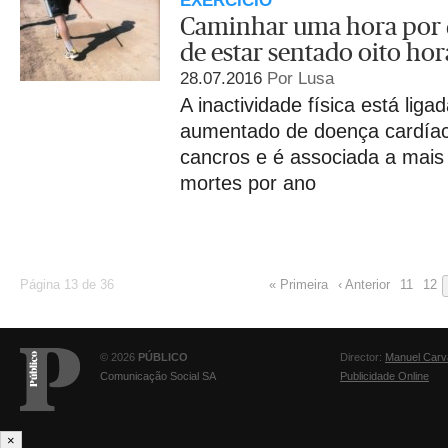
EXERCÍCIO
Caminhar uma hora por d
de estar sentado oito hor
28.07.2016
Por Lusa
A inactividade física está liga
aumentado de doença cardíac
cancros e é associada a mais
mortes por ano
Página 13 de 36
« Primeira
‹ Anterior
11
12
© 2026
PÚBLICO
Director:
Manuel Carv
Comunicação Social SA
Publicidade Online
×