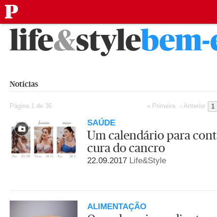
público
Saltar
life
&
style
bem-
para
o
conteúdo
Notícias
Página 1 de 36
« Primeira
‹ Anterior
1
SAÚDE
Um calendário para conta
cura do cancro
22.09.2017
Life&Style
ALIMENTAÇÃO