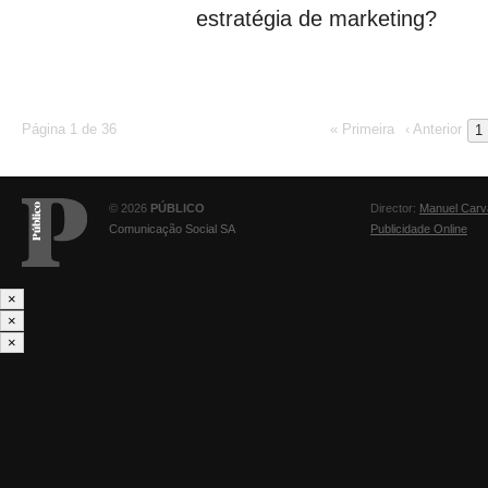
estratégia de marketing?
Página 1 de 36
« Primeira
‹ Anterior
1
© 2026
PÚBLICO
Director:
Manuel Carv
Comunicação Social SA
Publicidade Online
×
×
×