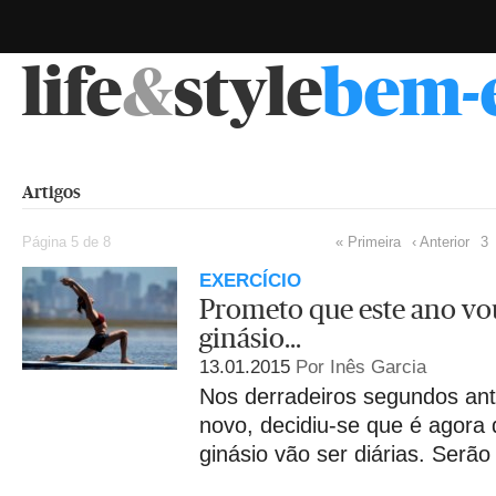
life
&
style
bem-
Artigos
Página 5 de 8
« Primeira
‹ Anterior
3
EXERCÍCIO
Prometo que este ano vo
ginásio...
13.01.2015
Por Inês Garcia
Nos derradeiros segundos ant
novo, decidiu-se que é agora 
ginásio vão ser diárias. Ser