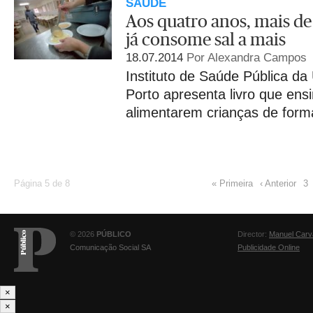
SAÚDE
Aos quatro anos, mais de
já consome sal a mais
18.07.2014
Por Alexandra Campos
Instituto de Saúde Pública da
Porto apresenta livro que ensi
alimentarem crianças de form
Página 5 de 8
« Primeira
‹ Anterior
3
© 2026
PÚBLICO
Director:
Manuel Carv
Comunicação Social SA
Publicidade Online
×
×