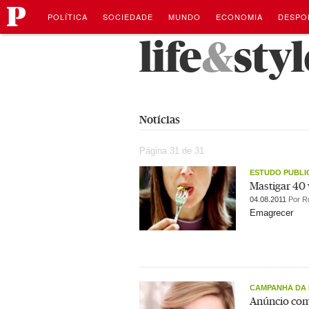
público
Navegação
Saltar
POLÍTICA
SOCIEDADE
MUNDO
ECONOMIA
DESPO
para
o
Saltar
life
&
styl
conteúdo
para
o
conteúdo
Notícias
Página 31 de 31
ESTUDO PUBLI
Mastigar 40 
04.08.2011
Por R
Emagrecer
CAMPANHA DA 
Anúncio com