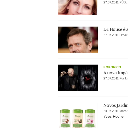
27.07.2011
PÚBL
Dr. House é 
27.07.2011
Life&S
KOKORICO
A nova fragâ
27.07.2011
Por Li
Novos Jardi
24.07.2011
Mara 
Yves Rocher