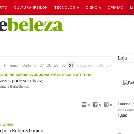
RTO
CULTURA-ÍPSILON
TECNOLOGIA
CIÊNCIA
OPINIÃO
L
e
beleza
Loja
« Primeira
‹ Anterior
27
28
29
30
Seguinte ›
Última »
31
CADO NO AMERICAN JOURNAL OF CLINICAL NUTRITION
vezes pode ser eficaz
omana Borja-Santos
Farinha P
0
0
0
Vida Portu
1,80€
L'ORÉAL
 Julia Roberts banido