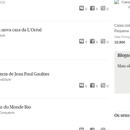
ICO
0
0
0
Caixa com
a nova cara da L'Oréal
Pequena
tyle
Vida Portu
0
0
0
10,90€
Blogu
Mais o
ncia de Jean Paul Gaultier
fe&Style
0
0
0
ns du Monde Bio
Gonçalves
Os seus