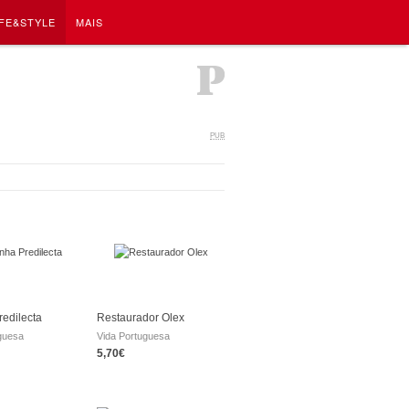
IFE&STYLE
MAIS
PUB
redilecta
Restaurador Olex
guesa
Vida Portuguesa
5,70€