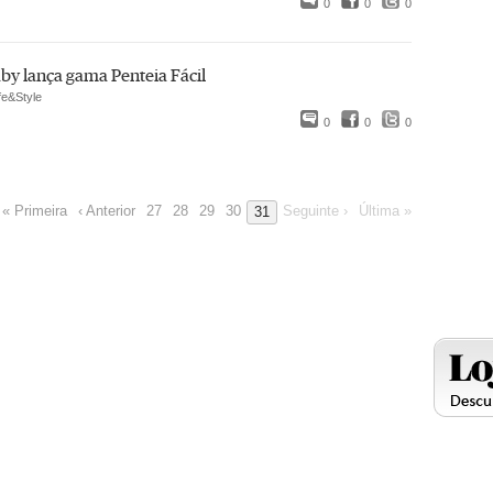
0
0
0
by lança gama Penteia Fácil
fe&Style
0
0
0
« Primeira
‹ Anterior
27
28
29
30
Seguinte ›
Última »
31