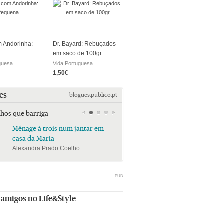
 Andorinha:
Dr. Bayard: Rebuçados
em saco de 100gr
guesa
Vida Portuguesa
1,50€
es
blogues.publico.pt
lhos que barriga
Ménage à trois num jantar em
Ménage à trois num jan
casa da Maria
casa da Maria
Alexandra Prado Coelho
Alexandra Prado Coelho
PUB
 amigos no Life&Style