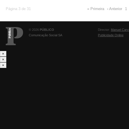
Página 3 de 31
« Primeira
‹ Anterior
1
© 2026
PÚBLICO
Director:
Manuel Carv
Comunicação Social SA
Publicidade Online
×
×
×