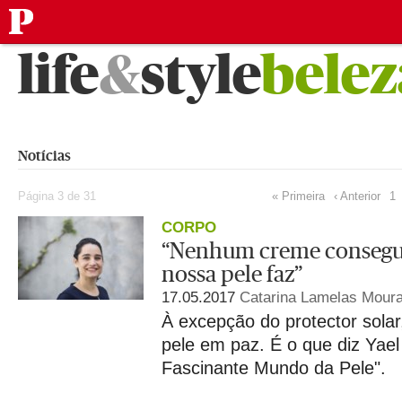
público
Saltar
life
&
style
belez
para
o
conteúdo
Notícias
Página 3 de 31
« Primeira
‹ Anterior
1
CORPO
“Nenhum creme consegue
nossa pele faz”
17.05.2017
Catarina Lamelas Mour
À excepção do protector solar
pele em paz. É o que diz Yae
Fascinante Mundo da Pele".