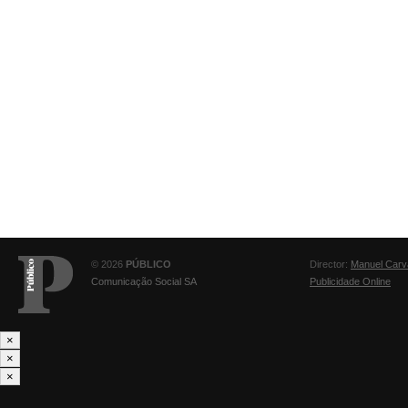
© 2026
PÚBLICO
Director:
Manuel Carv
Comunicação Social SA
Publicidade Online
×
×
×