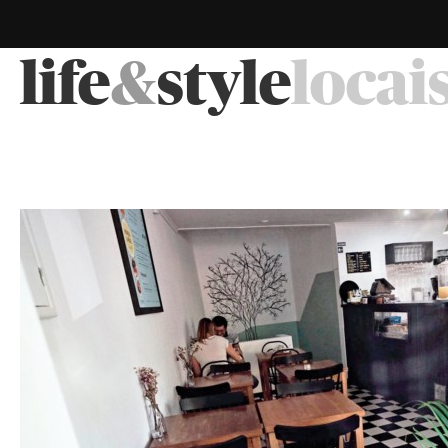
life
&
style
locai