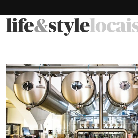
life
&
style
locai