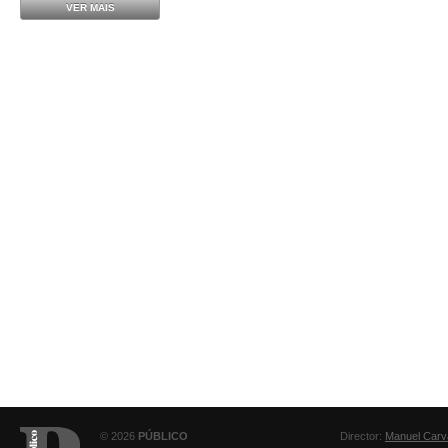
VER MAIS
© 2026
PÚBLICO
Director:
Manuel Carv