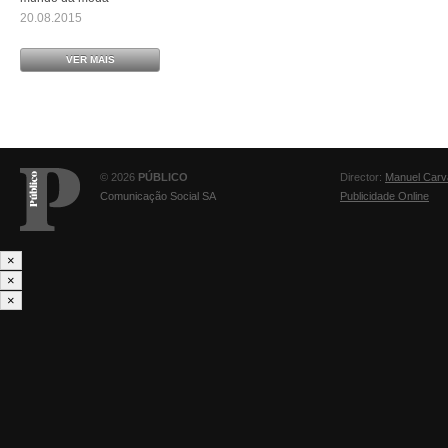
20.08.2015
VER MAIS
© 2026
PÚBLICO
Director:
Manuel Carv
Comunicação Social SA
Publicidade Online
×
×
×