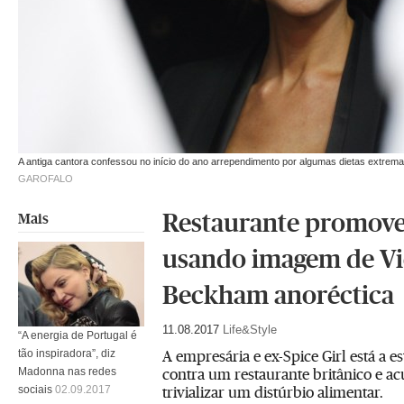
A antiga cantora confessou no início do ano arrependimento por algumas dietas extre
GAROFALO
Restaurante promove 
Mais
usando imagem de Vi
Beckham anoréctica
11.08.2017
Life&Style
“A energia de Portugal é
A empresária e ex-Spice Girl está a e
tão inspiradora”, diz
contra um restaurante britânico e ac
Madonna nas redes
trivializar um distúrbio alimentar.
sociais
02.09.2017