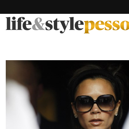
life
&
style