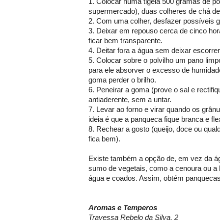
1. Colocar numa tigela 500 gramas de po
supermercado), duas colheres de chá de s
2. Com uma colher, desfazer possíveis 
3. Deixar em repouso cerca de cinco hora
ficar bem transparente.
4. Deitar fora a água sem deixar escorre
5. Colocar sobre o polvilho um pano lim
para ele absorver o excesso de humidad
goma perder o brilho.
6. Peneirar a goma (prove o sal e rectifiq
antiaderente, sem a untar.
7. Levar ao forno e virar quando os grân
ideia é que a panqueca fique branca e flex
8. Rechear a gosto (queijo, doce ou qual
fica bem).
Existe também a opção de, em vez da águ
sumo de vegetais, como a cenoura ou a b
água e coados. Assim, obtém panquecas
Aromas e Temperos
Travessa Rebelo da Silva, 2