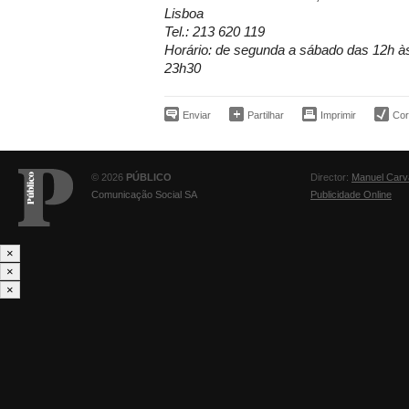
Lisboa
Tel.: 213 620 119
Horário: de segunda a sábado das 12h à
23h30
Enviar
Partilhar
Imprimir
Corr
© 2026
PÚBLICO
Director:
Manuel Carv
Comunicação Social SA
Publicidade Online
×
×
×