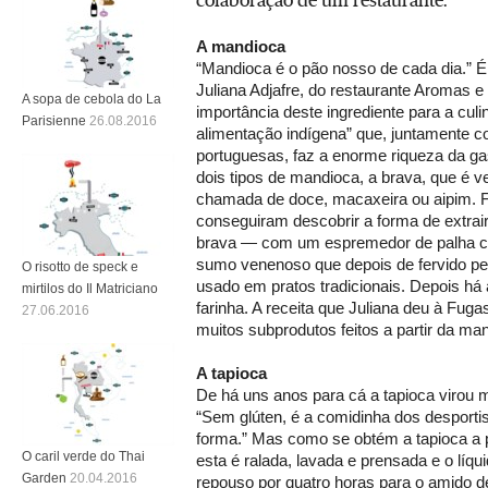
A mandioca
“Mandioca é o pão nosso de cada dia.” É 
Juliana Adjafre, do restaurante Aromas e
A sopa de cebola do La
importância deste ingrediente para a culin
Parisienne
26.08.2016
alimentação indígena” que, juntamente co
portuguesas, faz a enorme riqueza da ga
dois tipos de mandioca, a brava, que é
chamada de doce, macaxeira ou aipim. 
conseguiram descobrir a forma de extra
brava — com um espremedor de palha ch
sumo venenoso que depois de fervido per
O risotto de speck e
usado em pratos tradicionais. Depois há
mirtilos do Il Matriciano
farinha. A receita que Juliana deu à Fuga
27.06.2016
muitos subprodutos feitos a partir da ma
A tapioca
De há uns anos para cá a tapioca virou m
“Sem glúten, é a comidinha dos desporti
forma.” Mas como se obtém a tapioca a p
O caril verde do Thai
esta é ralada, lavada e prensada e o líqu
Garden
20.04.2016
repouso por quatro horas para o amido de