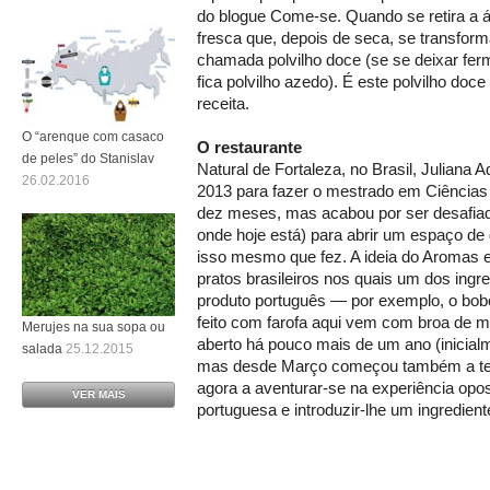
do blogue Come-se. Quando se retira a á
fresca que, depois de seca, se transfor
chamada polvilho doce (se se deixar fer
fica polvilho azedo). É este polvilho doc
receita.
O “arenque com casaco
O restaurante
de peles” do Stanislav
Natural de Fortaleza, no Brasil, Juliana 
26.02.2016
2013 para fazer o mestrado em Ciências
dez meses, mas acabou por ser desafiad
onde hoje está) para abrir um espaço de g
isso mesmo que fez. A ideia do Aromas 
pratos brasileiros nos quais um dos ingr
produto português — por exemplo, o bob
feito com farofa aqui vem com broa de m
Merujes na sua sopa ou
aberto há pouco mais de um ano (inicial
salada
25.12.2015
mas desde Março começou também a ter 
agora a aventurar-se na experiência opo
VER MAIS
portuguesa e introduzir-lhe um ingrediente